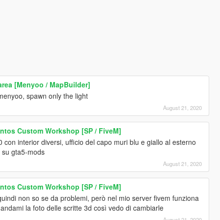
area [Menyoo / MapBuilder]
h menyoo, spawn only the light
August 21, 2020
antos Custom Workshop [SP / FiveM]
0 con interior diversi, ufficio del capo muri blu e giallo al esterno
ò su gta5-mods
August 21, 2020
antos Custom Workshop [SP / FiveM]
 quindi non so se da problemi, però nel mio server fivem funziona
mandami la foto delle scritte 3d così vedo di cambiarle
August 21, 2020