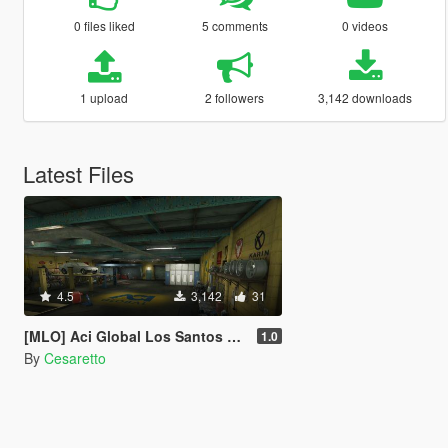
0 files liked
5 comments
0 videos
1 upload
2 followers
3,142 downloads
Latest Files
4.5
3,142
31
[MLO] Aci Global Los Santos Custom Workshop [SP / FiveM]
1.0
By
Cesaretto