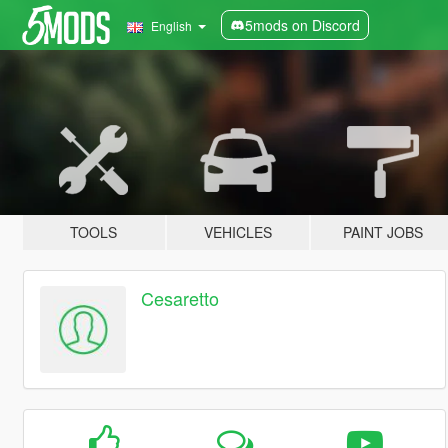
5mods on Discord
English
TOOLS
VEHICLES
PAINT JOBS
Cesaretto