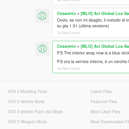
Cesaretto
»
[MLO] Aci Global Los S
Ovvio, se non mi sbaglio, il metodo di i
su gta 1.51 (ultima versione)
View Context
Cesaretto
»
[MLO] Aci Global Los S
P.S The interior wrap now is a blue circ
P.S ora la vernice interna, è un cerchio b
View Context
GTA 5 Modding Tools
Latest Files
GTA 5 Vehicle Mods
Featured Files
GTA 5 Vehicle Paint Job Mods
Most Liked Files
GTA 5 Weapon Mods
Most Downloaded Fi