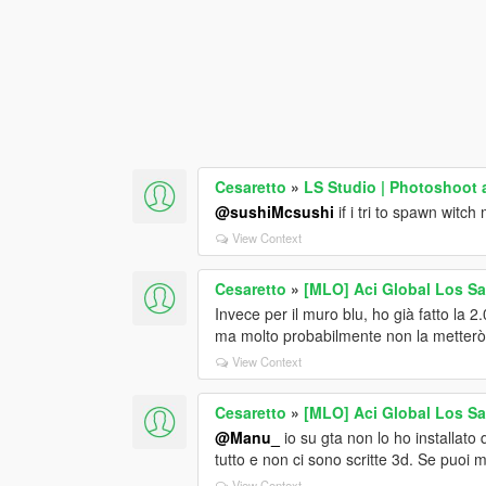
Cesaretto
»
LS Studio | Photoshoot 
@sushiMcsushi
if i tri to spawn witc
View Context
Cesaretto
»
[MLO] Aci Global Los S
Invece per il muro blu, ho già fatto la 2.
ma molto probabilmente non la metter
View Context
Cesaretto
»
[MLO] Aci Global Los S
@Manu_
io su gta non lo ho installato
tutto e non ci sono scritte 3d. Se puoi 
View Context