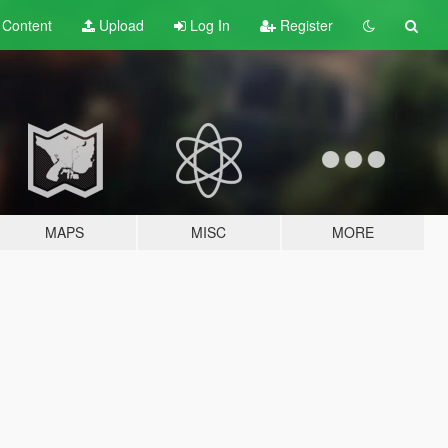
t
Content
Upload
Log In
Register
MAPS
MISC
MORE