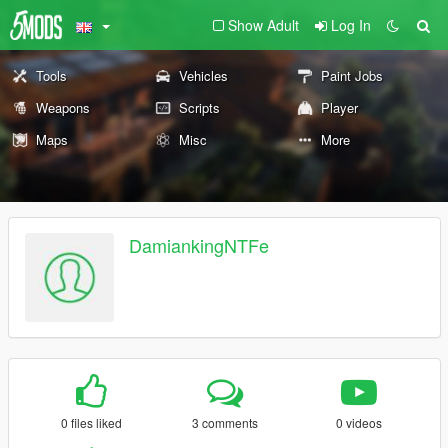
Show Adult
Log In
Tools
Vehicles
Paint Jobs
Weapons
Scripts
Player
Maps
Misc
More
DamiankingNTFe
0 files liked
3 comments
0 videos