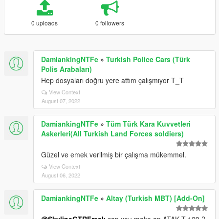
0 uploads
0 followers
DamiankingNTFe
»
Turkish Police Cars (Türk
Polis Arabaları)
Hep dosyaları doğru yere attım çalışmıyor T_T
View Context
August 07, 2022
DamiankingNTFe
»
Tüm Türk Kara Kuvvetleri
Askerleri(All Turkish Land Forces soldiers)
Güzel ve emek verilmiş bir çalışma mükemmel.
View Context
August 06, 2022
DamiankingNTFe
»
Altay (Turkish MBT) [Add-On]