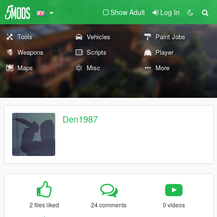
Show Adult
Log In
Tools
Vehicles
Paint Jobs
Weapons
Scripts
Player
Maps
Misc
More
Den1987
2 files liked
24 comments
0 videos