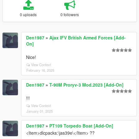
0 uploads
0 followers
Den1987
»
Ajax IFV British Armed Forces [Add-
On]
Nice!
View Context
February 16, 2025
Den1987
»
T-90M Proryv-3 Mod.2023 [Add-On]
!!!
View Context
January 01, 2025
Den1987
»
PT109 Torpedo Boat [Add-On]
<Item>dlcpacks:\jas39e\</Item> ??