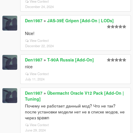
View Context
December 24, 2024
Den1987
»
JAS-39E Gripen [Add-On | LODs]
Nice!
View Context
December 22, 2024
Den1987
»
T-90A Russia [Add-On]
nice
View Context
July 11, 2024
Den1987
»
Übermacht Oracle V12 Pack [Add-On |
Tuning]
Почему не работает данный мод? Что не так?
после установки модели нет не в списке модов, не
через spawn
View Context
June 29, 2024