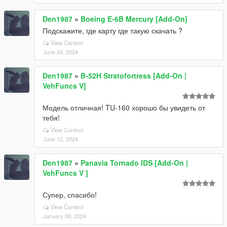
Den1987
»
Boeing E-6B Mercury [Add-On]
Подскажите, где карту где такую скачать ?
View Context
June 24, 2024
Den1987
»
B-52H Stratofortress [Add-On |
VehFuncs V]
Модель отличная! TU-160 хорошо бы увидеть от
тебя!
View Context
June 12, 2024
Den1987
»
Panavia Tornado IDS [Add-On |
VehFuncs V ]
Супер, спасибо!
View Context
January 08, 2024