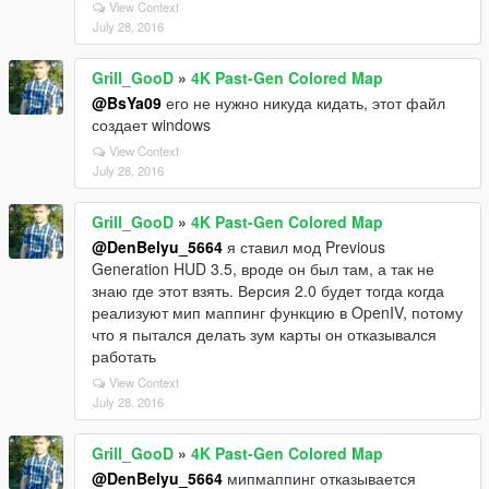
View Context
July 28, 2016
Grill_GooD
»
4K Past-Gen Colored Map
@BsYa09
его не нужно никуда кидать, этот файл
создает windows
View Context
July 28, 2016
Grill_GooD
»
4K Past-Gen Colored Map
@DenBelyu_5664
я ставил мод Previous
Generation HUD 3.5, вроде он был там, а так не
знаю где этот взять. Версия 2.0 будет тогда когда
реализуют мип маппинг функцию в OpenIV, потому
что я пытался делать зум карты он отказывался
работать
View Context
July 28, 2016
Grill_GooD
»
4K Past-Gen Colored Map
@DenBelyu_5664
мипмаппинг отказывается