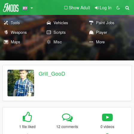
Show Adult
Log In
Tools
Vehicles
Paint Jobs
Weapons
Scripts
Player
Maps
Misc
More
Grill_GooD
1 file liked
12 comments
0 videos