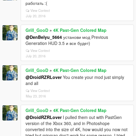
работать :(
View Context
July 20, 2016
Grill_GooD
»
4K Past-Gen Colored Map
@DenBelyu_5664
установи мод Previous
Generation HUD 3.5 и все будет)
View Context
July 20, 2016
Grill_GooD
»
4K Past-Gen Colored Map
@DroidRZRLover
You create your mod just simply
and all
View Context
May 23, 2016
Grill_GooD
»
4K Past-Gen Colored Map
@DroidRZRLover
I pulled them out with PastGen
version of the Xbox 360, and in Photoshope
converted into the size of 4K, how would you now not
tried but mipmap don't work for some reason, I tried