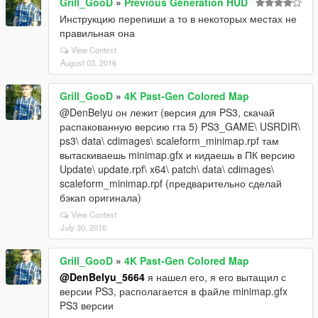
Grill_GooD
»
Previous Generation HUD
Инструкцию перепиши а то в некоторых местах не
правильная она
View Context
August 03, 2016
Grill_GooD
»
4K Past-Gen Colored Map
@DenBelyu он лежит (версия для PS3, скачай
распакованную версию гта 5) PS3_GAME\ USRDIR\
ps3\ data\ cdimages\ scaleform_minimap.rpf там
вытаскиваешь minimap.gfx и кидаешь в ПК версию
Update\ update.rpf\ x64\ patch\ data\ cdimages\
scaleform_minimap.rpf (предварительно сделай
бэкап оригинала)
View Context
July 30, 2016
Grill_GooD
»
4K Past-Gen Colored Map
@DenBelyu_5664
я нашел его, я его вытащил с
версии PS3, располагается в файле minimap.gfx
PS3 версии