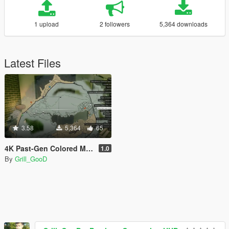
1 upload
2 followers
5,364 downloads
Latest Files
3.58
5,364
65
4K Past-Gen Colored Map
1.0
By
Grill_GooD