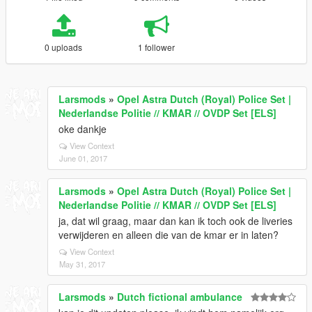
0 uploads
1 follower
Larsmods
»
Opel Astra Dutch (Royal) Police Set |
Nederlandse Politie // KMAR // OVDP Set [ELS]
oke dankje
View Context
June 01, 2017
Larsmods
»
Opel Astra Dutch (Royal) Police Set |
Nederlandse Politie // KMAR // OVDP Set [ELS]
ja, dat wil graag, maar dan kan ik toch ook de liveries
verwijderen en alleen die van de kmar er in laten?
View Context
May 31, 2017
Larsmods
»
Dutch fictional ambulance