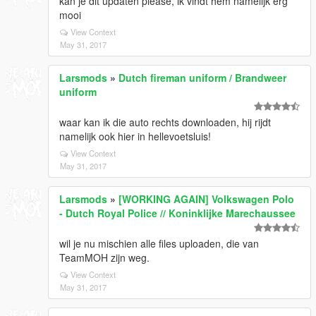
kan je dit updaten please, ik vindt hem namelijk erg
mooi
View Context
May 31, 2017
Larsmods
»
Dutch fireman uniform / Brandweer
uniform
waar kan ik die auto rechts downloaden, hij rijdt
namelijk ook hier in hellevoetsluis!
View Context
May 31, 2017
Larsmods
»
[WORKING AGAIN] Volkswagen Polo
- Dutch Royal Police // Koninklijke Marechaussee
wil je nu mischien alle files uploaden, die van
TeamMOH zijn weg.
View Context
May 31, 2017