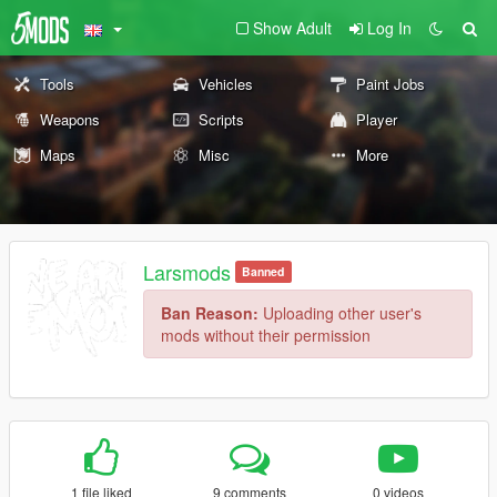
Show Adult
Log In
Tools
Vehicles
Paint Jobs
Weapons
Scripts
Player
Maps
Misc
More
Larsmods
Banned
Ban Reason:
Uploading other user's
mods without their permission
1 file liked
9 comments
0 videos