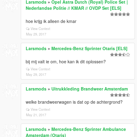
Larsmods
»
Opel Astra Dutch (Royal) Police Set |
Nederlandse Politie // KMAR // OVDP Set [ELS]
hoe krijg ik alleen de kmar
View Context
May 29, 2017
Larsmods
»
Mercedes-Benz Sprinter Otaris [ELS]
bij mij valt ie om, hoe kan ik dit oplossen?
View Context
May 29, 2017
Larsmods
»
Uitrukkleding Brandweer Amsterdam
welke brandweerwagen is dat op de achtergrond?
View Context
May 21, 2017
Larsmods
»
Mercedes-Benz Sprinter Ambulance
Amsterdam (Otaris)