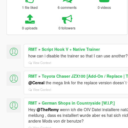
1 file liked
6 comments
0 videos
0 uploads
0 followers
RMT
»
Script Hook V + Native Trainer
how can i disable the trainer so that I can use another? 
View Context
RMT
»
Toyota Chaser JZX100 [Add-On / Replace | 
@Cereal
the mega link for the replace version doesn`
View Context
RMT
»
German Shops in Countryside [W.I.P.]
Hey
@TheRemy
wenn ich die OIV Datei installiere na
meldung , dass es installiert wurde aber es hat sich nich
andere Mods von dir benutze?
View Context