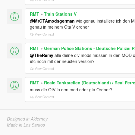
RMT
»
Train Stations V
@MrGTAmodsgerman
wie genau installiere ich den M
genau in meinem Gta V ordner
View Context
RMT
»
German Police Stations - Deutsche Polizei R
@TheRemy
alle deine oiv mods müssen in den MOD ord
etc noch mit der neusten version?
View Context
RMT
»
Reale Tankstellen (Deutschland) / Real Petro
muss die OIV in den mod oder gta Ordner?
View Context
Designed in Alderney
Made in Los Santos