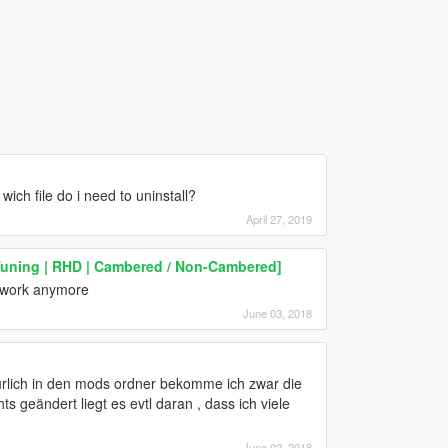
wich file do i need to uninstall?
April 27, 2019
Tuning | RHD | Cambered / Non-Cambered]
t work anymore
June 03, 2018
türlich in den mods ordner bekomme ich zwar die
ts geändert liegt es evtl daran , dass ich viele
June 02, 2018