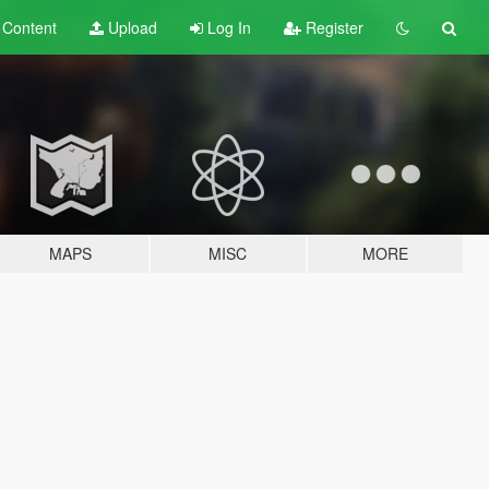
t
Content
Upload
Log In
Register
MAPS
MISC
MORE