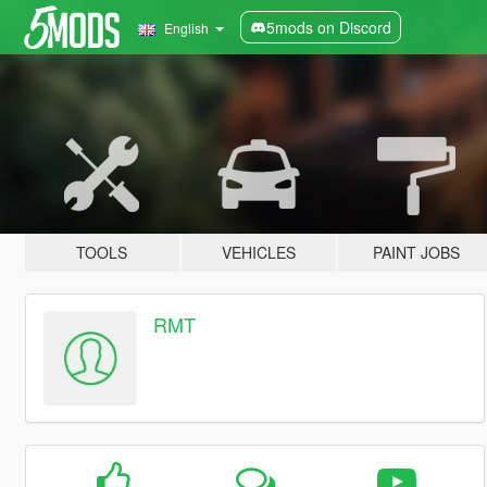
5mods on Discord
English
TOOLS
VEHICLES
PAINT JOBS
RMT