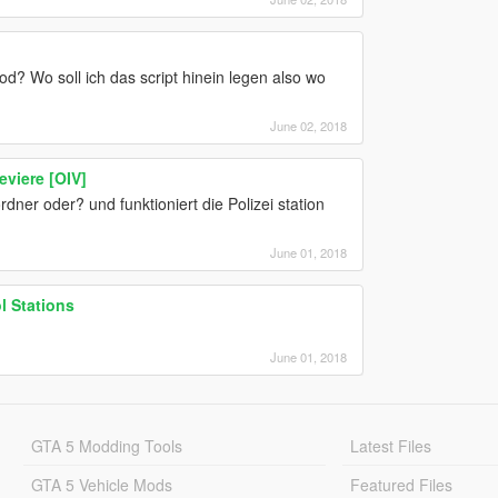
od? Wo soll ich das script hinein legen also wo
June 02, 2018
eviere [OIV]
ner oder? und funktioniert die Polizei station
June 01, 2018
l Stations
June 01, 2018
GTA 5 Modding Tools
Latest Files
GTA 5 Vehicle Mods
Featured Files