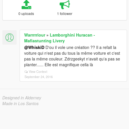
0 uploads
1 follower
Warrrrriour
»
Lamborghini Huracan -
Mafiastunting Livery
@WhiskiD
D'ou il vole une création ?? Il a refait la
voiture qui n'est pas du tous la même voiture et c'est
pas la même couleur. Zdrzgeekyt n'avait qu'a pas se
planter...... Elle est magnifique cella là
View Context
September 24, 2016
Designed in Alderney
Made in Los Santos