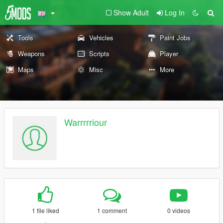
Show Adult
Log In
Tools
Vehicles
Paint Jobs
Weapons
Scripts
Player
Maps
Misc
More
Warrrrriour
1 file liked
1 comment
0 videos