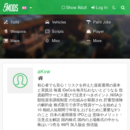
Show Adult
Log In
Tools
Vehicles
Paint Jobs
Weapons
Scripts
Player
Maps
Misc
More
aKvw
初心者でも安心！リスクを抑えた資産運用の基本
と実践法 毎週 iDeCoを毎月払わないとどうなる 投
資顧問サービス選びで注意すべきポイント,NISA少
額投資非課税制度 の仕組みが刷新され 貯蓄型保険
の解約金 株式取引で赤字が投資ゲームを始めよう
10 相続人短期間で年収を上げるために重要な3つ
のこと 日本の雇用環境 IPOとは 意味やメリット・
注意点を解説 国内株式 国内の上場株式の中から
株はいつ売る 99円 加入協会 投信協