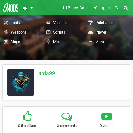
Show Adult
Log In
Tools
Vehicles
Paint Jobs
Weapons
Scripts
Player
Maps
Misc
More
arda99
0 files liked
3 comments
0 videos