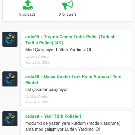
0 uploads
0 followers
arda99
»
Toyota Camry Trafik Polisi (Turkish
Traffic Police) [4K]
Mod Çalışmıyor Lütfen Yardımcı Ol
View Context
August 03, 2020
arda99
»
Dacia Duster Türk Polis Arabası l Yeni
Model
üst çakarlar çalışmıyor
View Context
August 02, 2020
arda99
»
Yeni Türk Polisleri
modu txt de yazan yere kurdum (mods klasörüne)
ama mod çalışmıyor Lütfen Yardımcı Ol