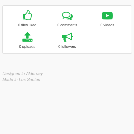
0 files liked
0 comments
0 videos
0 uploads
0 followers
Designed in Alderney
Made in Los Santos