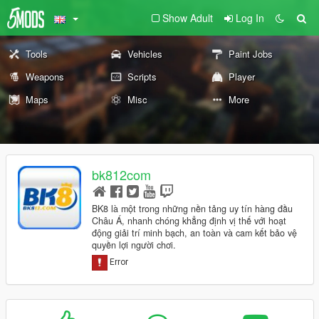
Show Adult
Log In
Tools
Vehicles
Paint Jobs
Weapons
Scripts
Player
Maps
Misc
More
bk812com
BK8 là một trong những nền tảng uy tín hàng đầu
Châu Á, nhanh chóng khẳng định vị thế với hoạt
động giải trí minh bạch, an toàn và cam kết bảo vệ
quyền lợi người chơi.