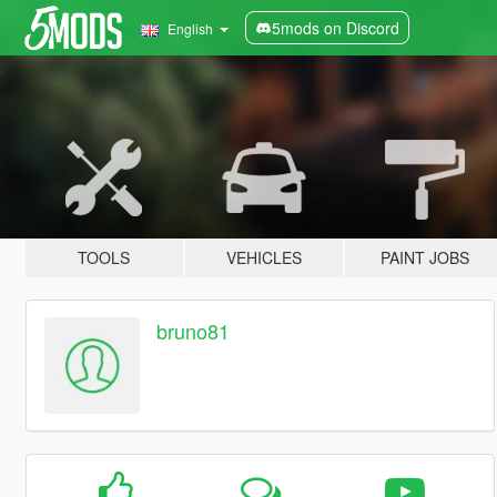
5mods on Discord
English
TOOLS
VEHICLES
PAINT JOBS
bruno81