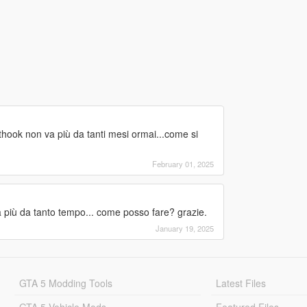
thook non va più da tanti mesi ormai...come si
February 01, 2025
a più da tanto tempo... come posso fare? grazie.
January 19, 2025
GTA 5 Modding Tools
Latest Files
GTA 5 Vehicle Mods
Featured Files