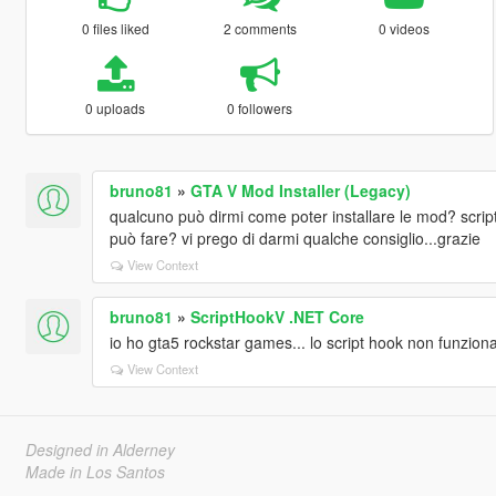
0 files liked
2 comments
0 videos
0 uploads
0 followers
bruno81
»
GTA V Mod Installer (Legacy)
qualcuno può dirmi come poter installare le mod? scrip
può fare? vi prego di darmi qualche consiglio...grazie
View Context
bruno81
»
ScriptHookV .NET Core
io ho gta5 rockstar games... lo script hook non funzion
View Context
Designed in Alderney
Made in Los Santos