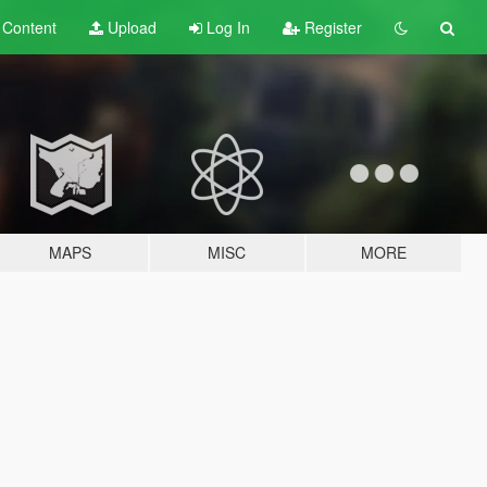
t
Content
Upload
Log In
Register
MAPS
MISC
MORE