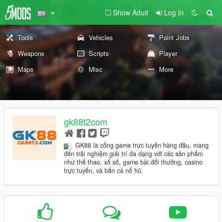
Show Adult
Log In
Tools
Vehicles
Paint Jobs
Weapons
Scripts
Player
Maps
Misc
More
gk88t2com
GK88 là cổng game trực tuyến hàng đầu, mang
đến trải nghiệm giải trí đa dạng với các sản phẩm
như thể thao, xổ số, game bài đổi thưởng, casino
trực tuyến, và bắn cá nổ hũ.