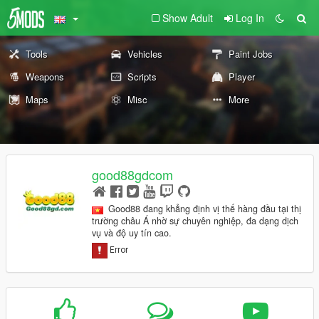
Show Adult
Log In
Tools
Vehicles
Paint Jobs
Weapons
Scripts
Player
Maps
Misc
More
good88gdcom
Good88 đang khẳng định vị thế hàng đầu tại thị
trường châu Á nhờ sự chuyên nghiệp, đa dạng dịch
vụ và độ uy tín cao.