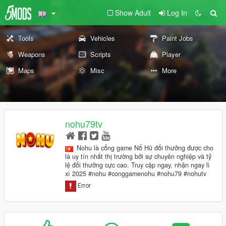
Show Adult
Log In
Tools
Vehicles
Paint Jobs
Weapons
Scripts
Player
Maps
Misc
More
nohu79tv
Nohu là cổng game Nổ Hũ đổi thưởng được cho
là uy tín nhất thị trường bởi sự chuyên nghiệp và tỷ
lệ đổi thưởng cực cao. Truy cập ngay, nhận ngay lì
xì 2025 #nohu #conggamenohu #nohu79 #nohutv