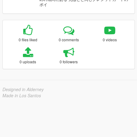
ポイ
0 files liked
0 comments
0 videos
0 uploads
0 followers
Designed in Alderney
Made in Los Santos