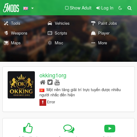
Show Adult
Log In
Tools
Vehicles
Paint Jobs
Weapons
Scripts
Player
Maps
Misc
More
okking1org
Một nền tảng giải trí trực tuyến được nhiều
người nhắc đến hiện