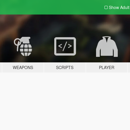
Show Adul
WEAPONS
SCRIPTS
PLAYER