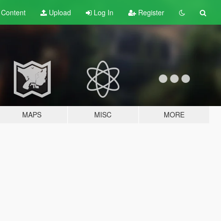
t
Content
Upload
Log In
Register
MAPS
MISC
MORE