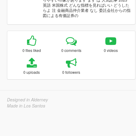
りやすい印象があります ます は 人気記事 2023
英語 米国株式 どんな指標を見ればいい どうした
らよ 注 金融商品仲介業者 なし 委託会社からの指
図による有価証券の
0 files liked
0 comments
0 videos
0 uploads
0 followers
Designed in Alderney
Made in Los Santos