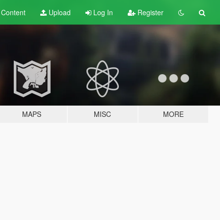
t
Content
Upload
Log In
Register
MAPS
MISC
MORE