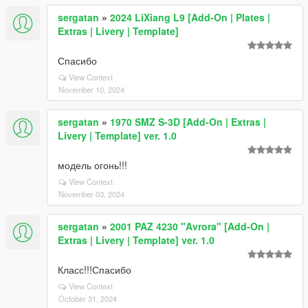
sergatan
»
2024 LiXiang L9 [Add-On | Plates |
Extras | Livery | Template]
Спасибо
View Context
November 10, 2024
sergatan
»
1970 SMZ S-3D [Add-On | Extras |
Livery | Template] ver. 1.0
модель огонь!!!
View Context
November 03, 2024
sergatan
»
2001 PAZ 4230 "Avrora" [Add-On |
Extras | Livery | Template] ver. 1.0
Класс!!!Спасибо
View Context
October 31, 2024