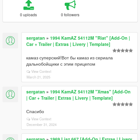
0 uploads
0 followers
sergatan
»
1994 KamAZ 54112M "Riat" [Add-On |
Car + Trailer | Extras | Livery | Template]
камаз суперский!Вот бы камаз из сериала
дальнобойщики с этим прицепом
View Context
March 21, 2025
sergatan
»
1994 KamAZ 54112M "Xmas" [Add-On
| Car + Trailer | Extras | Livery | Template]
Спасибо
View Context
December 31, 2024
sergatan
»
1969 Liaz 667 [Add-On | Extras | Livery