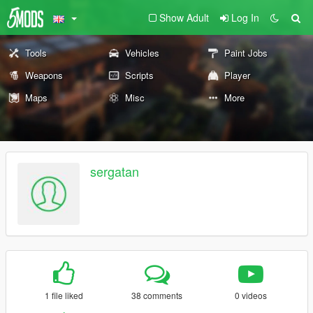
Show Adult
Log In
Tools
Vehicles
Paint Jobs
Weapons
Scripts
Player
Maps
Misc
More
sergatan
1 file liked
38 comments
0 videos