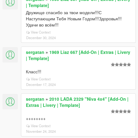
| Template]
Дружище спасибо за твои модели!!!С
Наступающим Тебя Новым Годом!!!Здоровья!!!
Удачи во всём!!!
View Context
December 30, 2024
sergatan
»
1969 Liaz 667 [Add-On | Extras | Livery
| Template]
Класс!!!
View Context
December 17, 2024
sergatan
»
2010 LADA 2329 "Niva 4x4" [Add-On |
Extras | Livery | Template]
++++++++
View Context
November 24, 2024