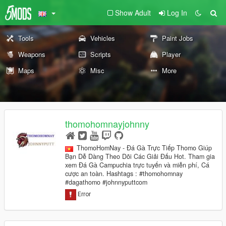
Show Adult
Log In
Tools
Vehicles
Paint Jobs
Weapons
Scripts
Player
Maps
Misc
More
thomohomnayjohnny
ThomoHomNay - Đá Gà Trực Tiếp Thomo Giúp
Bạn Dễ Dàng Theo Dõi Các Giải Đấu Hot. Tham gia
xem Đá Gà Campuchia trực tuyến và miễn phí, Cá
cược an toàn. Hashtags : #thomohomnay
#dagathomo #johnnyputtcom