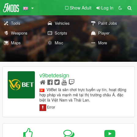
Show Adult
Log In
Tools
Vehicles
Paint Jobs
Weapons
Scripts
Player
Maps
Misc
More
v9betdesign
V9Bet là sân chơi trực tuyến uy tín, hoạt động
hợp pháp và mạnh mẽ tại thị trường châu Á, đặc
biệt là Việt Nam và Thái Lan.