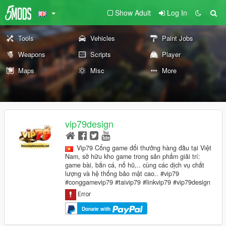
Show Adult
Log In
Tools
Vehicles
Paint Jobs
Weapons
Scripts
Player
Maps
Misc
More
vip79design
Vip79 Cổng game đổi thưởng hàng đầu tại Việt
Nam, sở hữu kho game trong sản phẩm giải trí:
game bài, bắn cá, nổ hũ,.. cùng các dịch vụ chất
lượng và hệ thống bảo mật cao.. #vip79
#conggamevip79 #taivip79 #linkvip79 #vip79design
Donate with