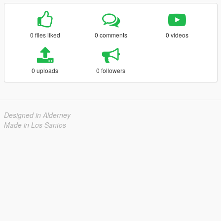
0 files liked
0 comments
0 videos
0 uploads
0 followers
Designed in Alderney
Made in Los Santos