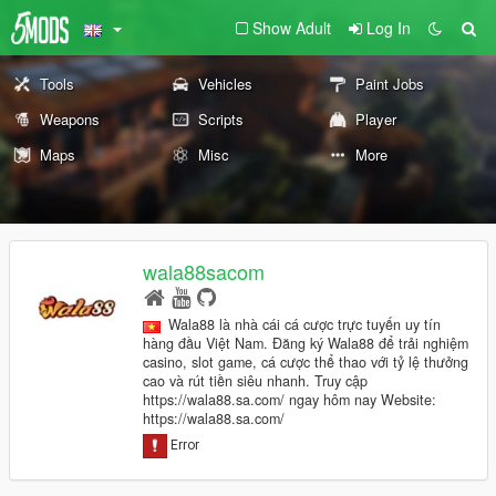
Show Adult
Log In
Tools
Vehicles
Paint Jobs
Weapons
Scripts
Player
Maps
Misc
More
wala88sacom
Wala88 là nhà cái cá cược trực tuyến uy tín
hàng đầu Việt Nam. Đăng ký Wala88 để trải nghiệm
casino, slot game, cá cược thể thao với tỷ lệ thưởng
cao và rút tiền siêu nhanh. Truy cập
https://wala88.sa.com/ ngay hôm nay Website:
https://wala88.sa.com/