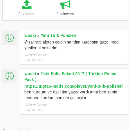
0 uploads
0 followers
woski
»
Yeni Türk Polisleri
@salih55 alpten çaldın sandım kardeşim güzel mod
yenilerini beklerim.
View Context
July 13, 2017
woski
»
Türk Polis Paketi 2017 ( Turkish Police
Pack )
https://tr.gta5-mods.com/player/yeni-turk-polisleri
ben kurdum ve özel tim yazısı vardı ama ben senin
modunu kurdum sanırım çalmışlar.
View Context
July 13, 2017