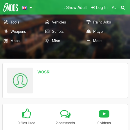
Show Adult
Log In
Tools
Vehicles
Paint Jobs
Weapons
Scripts
Player
Maps
Misc
More
woski
0 files liked
2 comments
0 videos