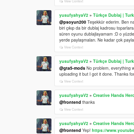
View Context
yusufyahyaV2
»
Türkçe Dublaj | Tu
@psoyun200
Teşekkür ederim. Ben nası
biri çıkıp da bir dublaj kadrosu toparla
süren oyunu dublajlayamam :D o yüzden
yerde paylaşmaları. Ne kadar çok paylaşı
View Context
yusufyahyaV2
»
Türkçe Dublaj | Tu
@gta5-mods
No problem, everything wor
uploading it but I got it done. Thanks fo
View Context
yusufyahyaV2
»
Creative Hands Her
@frontend
thanks
View Context
yusufyahyaV2
»
Creative Hands Her
@frontend
Yep!
https://www.youtu