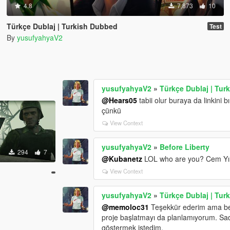
4.8
7,873
10
Türkçe Dublaj | Turkish Dubbed
Test
By
yusufyahyaV2
yusufyahyaV2
»
Türkçe Dublaj | Tu
@Hears05
tabii olur buraya da linkini 
çünkü
View Context
yusufyahyaV2
»
Before Liberty
294
7
@Kubanetz
LOL who are you? Cem Yı
View Context
yusufyahyaV2
»
Türkçe Dublaj | Tu
@memoloc31
Teşekkür ederim ama ben
proje başlatmayı da planlamıyorum. Sa
göstermek istedim.