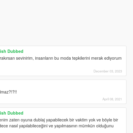
rkish Dubbed
bırakırsan sevinirim, insanların bu moda tepkilerini merak ediyorum
December 03, 2023
lmaz?!?!!
April 08, 2021
rkish Dubbed
im zaten oyuna dublaj yapabilecek bir vaktim yok ve böyle bir
dece nasıl yapılabileceğini ve yapılmasının mümkün olduğunu