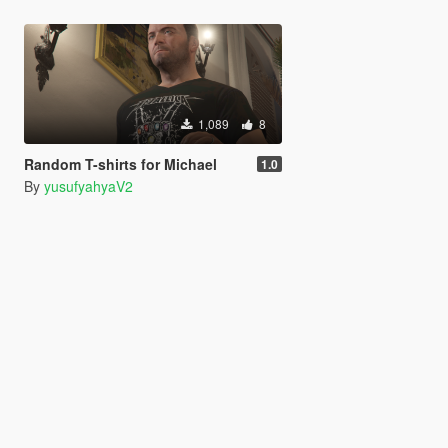
1,089
8
Random T-shirts for Michael
1.0
By
yusufyahyaV2