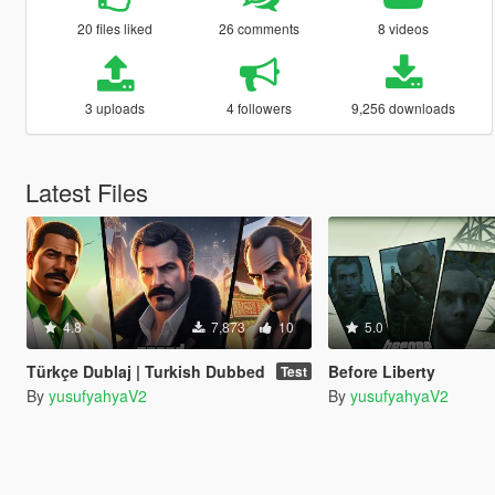
20 files liked
26 comments
8 videos
3 uploads
4 followers
9,256 downloads
Latest Files
4.8
7,873
10
5.0
Türkçe Dublaj | Turkish Dubbed
Before Liberty
Test
By
yusufyahyaV2
By
yusufyahyaV2