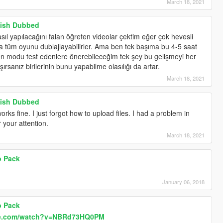
March 18, 2021
rkish Dubbed
l yapılacağını falan öğreten videolar çektim eğer çok hevesli
rsa tüm oyunu dublajlayabilirler. Ama ben tek başıma bu 4-5 saat
 modu test edenlere önerebileceğim tek şey bu gelişmeyi her
rsanız birilerinin bunu yapabilme olasılığı da artar.
March 18, 2021
rkish Dubbed
ks fine. I just forgot how to upload files. I had a problem in
r your attention.
March 18, 2021
o Pack
January 06, 2018
o Pack
be.com/watch?v=NBRd73HQ0PM