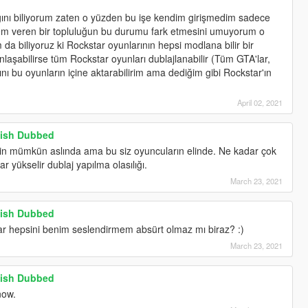
ığını biliyorum zaten o yüzden bu işe kendim girişmedim sadece
nem veren bir topluluğun bu durumu fark etmesini umuyorum o
a biliyoruz ki Rockstar oyunlarının hepsi modlana bilir bir
anlaşabilirse tüm Rockstar oyunları dublajlanabilir (Tüm GTA'lar,
nı bu oyunların içine aktarabilirim ama dediğim gibi Rockstar'ın
April 02, 2021
rkish Dubbed
in mümkün aslında ama bu siz oyuncuların elinde. Ne kadar çok
ar yükselir dublaj yapılma olasılığı.
March 23, 2021
rkish Dubbed
r hepsini benim seslendirmem absürt olmaz mı biraz? :)
March 23, 2021
rkish Dubbed
now.