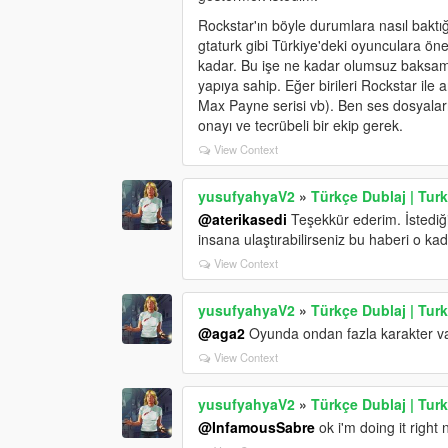
Rockstar'ın böyle durumlara nasıl bakt
gtaturk gibi Türkiye'deki oyunculara ö
kadar. Bu işe ne kadar olumsuz baksam d
yapıya sahip. Eğer birileri Rockstar ile 
Max Payne serisi vb). Ben ses dosyaları
onayı ve tecrübeli bir ekip gerek.
View Context
yusufyahyaV2
»
Türkçe Dublaj | Tu
@aterikasedi
Teşekkür ederim. İstediğ
insana ulaştırabilirseniz bu haberi o kad
View Context
yusufyahyaV2
»
Türkçe Dublaj | Tu
@aga2
Oyunda ondan fazla karakter va
View Context
yusufyahyaV2
»
Türkçe Dublaj | Tu
@InfamousSabre
ok i'm doing it right 