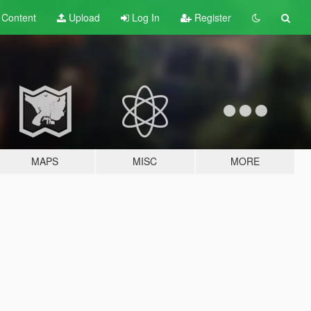
t
Content
Upload
Log In
Register
MAPS
MISC
MORE