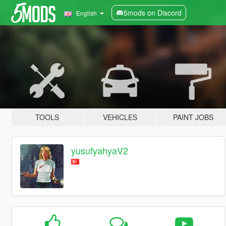
5mods on Discord
English
TOOLS
VEHICLES
PAINT JOBS
yusufyahyaV2