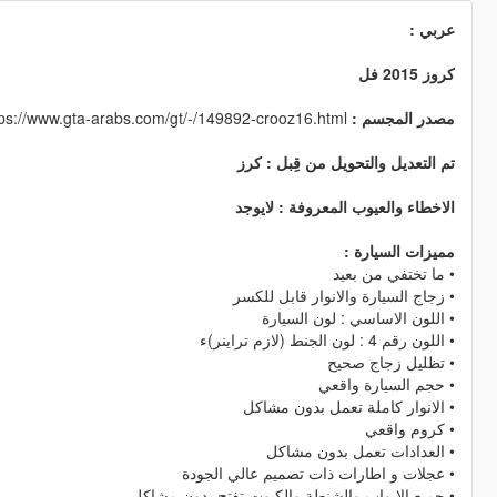
عربي :
كروز 2015 فل
https://www.gta-arabs.com/gt/-/149892-crooz16.html
مصدر المجسم :
تم التعديل والتحويل من قِبل : كرز
الاخطاء والعيوب المعروفة : لايوجد
مميزات السيارة :
• ما تختفي من بعيد
• زجاج السيارة والانوار قابل للكسر
• اللون الاساسي : لون السيارة
• اللون رقم 4 : لون الجنط (لازم تراينر)ء
• تظليل زجاج صحيح
• حجم السيارة واقعي
• الانوار كاملة تعمل بدون مشاكل
• كروم واقعي
• العدادات تعمل بدون مشاكل
• عجلات و اطارات ذات تصميم عالي الجودة
• جميع الابواب والشنطة والكبوت تفتح بدون مشاكل