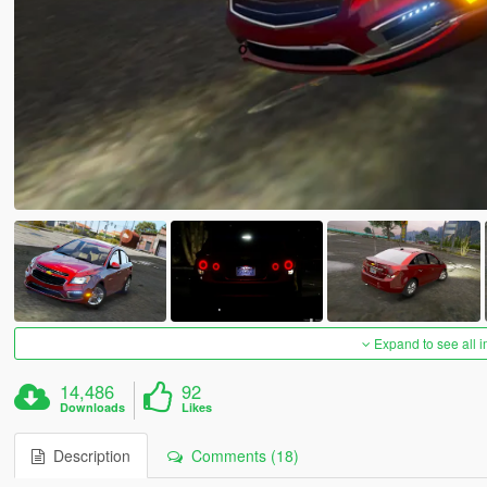
Expand to see all 
14,486
92
Downloads
Likes
Description
Comments (18)