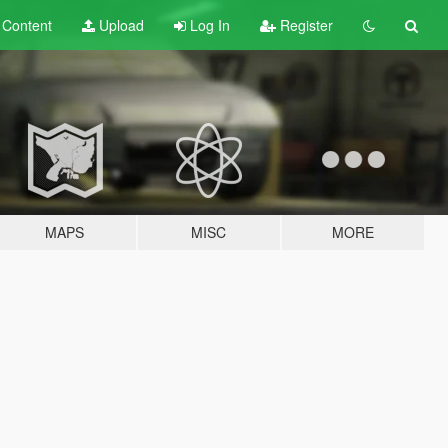
t
Content
Upload
Log In
Register
MAPS
MISC
MORE