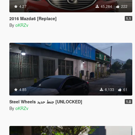
4.27
45,284
222
2016 Mazda6 [Replace]
1.1
By
oKRZv
4.85
6,133
61
Steel Wheels جنط حديد [UNLOCKED]
1.0
By
oKRZv