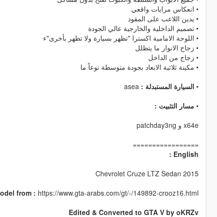
• انعكاس مرايات واقعي
• يدين اللاعب على المقود
• تصميم الداخلية والخارجية عالي الجودة
• اللوحة الامامية اكسترا "تظهر بسيارة ولا تظهر بأخرى"ء
• زجاج الانوار ما يتظلل
• زجاج من الداخل
• مكينة ثلاثية الابعاد بجودة متوسطة نوعاً ما
asea
السيارة المستبدلة :
•
مسار التثبيت :
•
x64e و patchday3ng
=================
English :
Chevrolet Cruze LTZ Sedan 2015
odel from :
https://www.gta-arabs.com/gt/-/149892-crooz16.html
Edited & Converted to GTA V by oKRZv