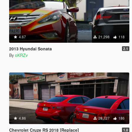
4.67
21,298
118
2013 Hyundai Sonata
2.1
By
oKRZv
4.86
28,727
186
Chevrolet Cruze RS 2018 [Replace]
1.0