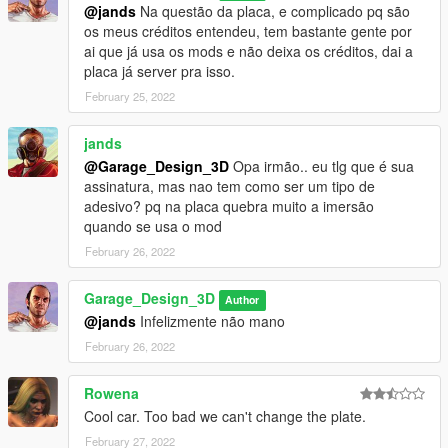
@jands
Na questão da placa, e complicado pq são
os meus créditos entendeu, tem bastante gente por
ai que já usa os mods e não deixa os créditos, dai a
placa já server pra isso.
February 25, 2022
jands
@Garage_Design_3D
Opa irmão.. eu tlg que é sua
assinatura, mas nao tem como ser um tipo de
adesivo? pq na placa quebra muito a imersão
quando se usa o mod
February 26, 2022
Garage_Design_3D
Author
@jands
Infelizmente não mano
February 26, 2022
Rowena
Cool car. Too bad we can't change the plate.
February 27, 2022