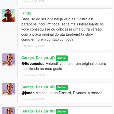
February 25, 2022
Parts credits:
jands
Volante surf: GB3D and RT3D
Cara, so de ser original já vale as 5 estrelas!
parabéns, ficou mt foda! seria mais interessante se
Suspension kit: Julio Cesar JLC and Lucas Macedo
voce conseguisse ou colocasse uma outra versão
com a placa original do gta também! ta show!
Bolsas de ar: LM SUSPENSOES , LFG
como entro em contato contigo?
February 25, 2022
Brake disc: KLV3D
Garage_Design_3D
Author
Brake caliper: DFZ
@Edbarcelos
Entendi, vou fazer um original e outro
modificado ao meu gosto
recaro seats: Zenite 3D
February 25, 2022
Conversion for GTA 5: GarageDesign3D
Garage_Design_3D
Author
- if you are going to use the mod in video, please use the
@jands
Me chama no Discord, Divoney_97#5837
credits
February 25, 2022
Garage_Design_3D
Author