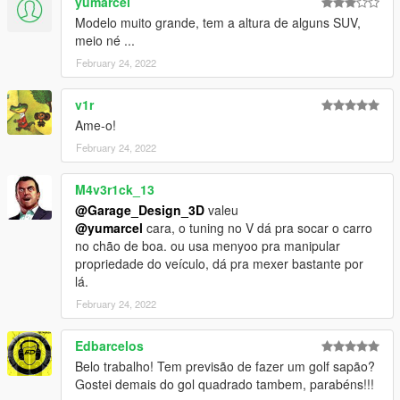
yumarcel
Modelo muito grande, tem a altura de alguns SUV,
Conversao para o GTA 5: GarageDesign3D
meio né ...
- se for usar o mod em video por gentileza usar os creditos
February 24, 2022
--------------------------------------------------------------
v1r
Ame-o!
English
February 24, 2022
Saveiro g4 surf original [Add-On]
M4v3r1ck_13
Offline Spawn Name: savaoriginal
@Garage_Design_3D
valeu
@yumarcel
cara, o tuning no V dá pra socar o carro
Characteristics:
no chão de boa. ou usa menyoo pra manipular
- HQ interior
propriedade do veículo, dá pra mexer bastante por
- HQ textures
lá.
- Good mirror reflections
February 24, 2022
- Hands on the steering wheel
- collision deformation
Edbarcelos
- functional speedometer
Belo trabalho! Tem previsão de fazer um golf sapão?
Installation:
Gostei demais do gol quadrado tambem, parabéns!!!