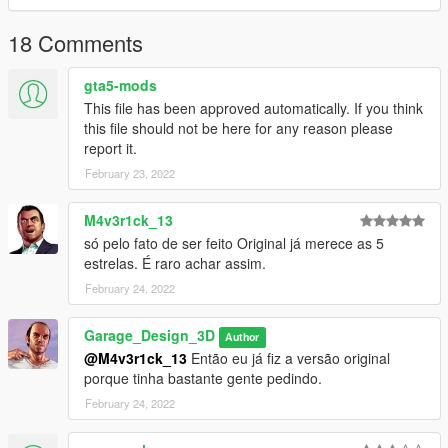
GTA V >> mods >> update >> update.rpf >> common >> data
18 Comments
Creditos do carro:
gta5-mods
Lord3d e igor3d
This file has been approved automatically. If you think
this file should not be here for any reason please
--------------------------------------------------------------------------------
report it.
------
February 23, 2022
Creditos das pecas:
M4v3r1ck_13
Volante surf: GB3D e RT3D
só pelo fato de ser feito Original já merece as 5
estrelas. É raro achar assim.
Kit suspensao: julio cesar JLC e lucas macedo
February 24, 2022
Bolsas de ar: LM SUSPENSOES LFG
Garage_Design_3D
Author
Disco de freio: KLV3D
@M4v3r1ck_13
Então eu já fiz a versão original
porque tinha bastante gente pedindo.
Pinca do freio: DFZ
February 24, 2022
Bancos recaro: Zenite 3D