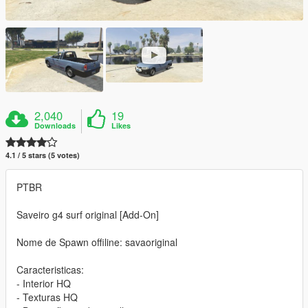
2,040
19
Downloads
Likes
4.1 / 5 stars (5 votes)
PTBR
Saveiro g4 surf original [Add-On]
Nome de Spawn offiline: savaoriginal
Caracteristicas:
- Interior HQ
- Texturas HQ