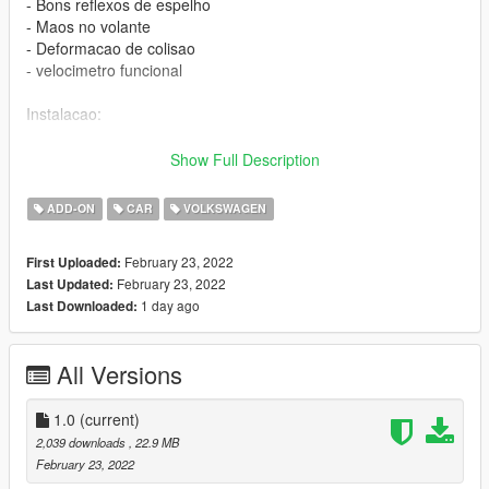
- Bons reflexos de espelho
- Maos no volante
- Deformacao de colisao
- velocimetro funcional
Instalacao:
Passo 1:
Show Full Description
Apenas coloque a pasta savaoriginal nesse local usando o
ADD-ON
CAR
VOLKSWAGEN
openIV:
February 23, 2022
First Uploaded:
Local:
February 23, 2022
Last Updated:
1 day ago
Last Downloaded:
GTA V >> mods >> update >> x64 >> dlcpacks
-----------------------------------------------------------
Passo 2:
All Versions
Adicione essa linha dlcpacks:/savaoriginal/ no arquivo
dlclist.xml
1.0
(current)
2,039 downloads
, 22.9 MB
Local do dlclist.xml:
February 23, 2022