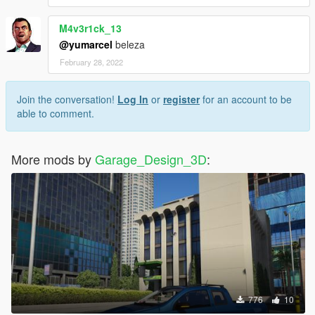
M4v3r1ck_13
@yumarcel
beleza
February 28, 2022
Join the conversation!
Log In
or
register
for an account to be
able to comment.
More mods by
Garage_Design_3D
:
776
10