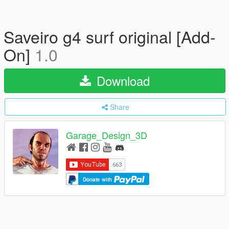
Saveiro g4 surf original [Add-
On]
1.0
Download
Share
Garage_Design_3D
Donate with