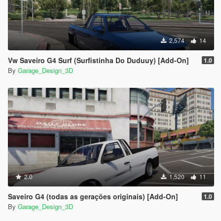
2,574
14
Vw Saveiro G4 Surf (Surfistinha Do Duduuy) [Add-On]
1.0
By
Garage_Design_3D
2.0
1,520
11
Saveiro G4 (todas as gerações originais) [Add-On]
1.0
By
Garage_Design_3D