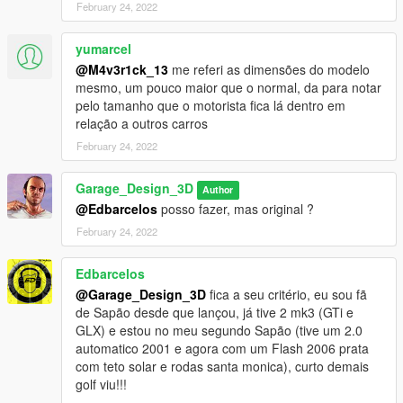
February 24, 2022
Step 1:
yumarcel
Just put the savaoriginal folder there using openIV:
@M4v3r1ck_13
me referi as dimensões do modelo
mesmo, um pouco maior que o normal, da para notar
Place:
pelo tamanho que o motorista fica lá dentro em
relação a outros carros
GTA V >> mods >> update >> x64 >> dlcpacks
-------------------------------------------------- ---------
February 24, 2022
Step 2:
Garage_Design_3D
Author
Add this line dlcpacks:/savaoriginal/ in the dlclist.xml file
@Edbarcelos
posso fazer, mas original ?
February 24, 2022
Location of dlclist.xml:
GTA V >> mods >> update >> update.rpf >> common >> data
Edbarcelos
@Garage_Design_3D
fica a seu critério, eu sou fã
Car credits:
de Sapão desde que lançou, já tive 2 mk3 (GTi e
GLX) e estou no meu segundo Sapão (tive um 2.0
Lord3d and Igor3d
automatico 2001 e agora com um Flash 2006 prata
com teto solar e rodas santa monica), curto demais
-------------------------------------------------- -----------------------------
golf viu!!!
-------