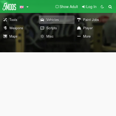
Show Adult
Log In
Tools
Vehicles
Paint Jobs
Weapons
Scripts
Player
Maps
Misc
More