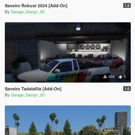
Saveiro Robust 2024 [Add-On]
1.0
By
Garage_Design_3D
666
5
Saveiro Tadalafila [Add-On]
1.0
By
Garage_Design_3D