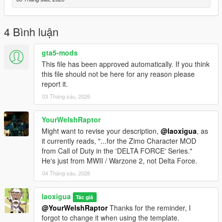
4 Bình luận
gta5-mods
This file has been approved automatically. If you think
this file should not be here for any reason please
report it.
03 Tháng sáu, 2026
YourWelshRaptor
Might want to revise your description,
@laoxigua
, as
it currently reads, "...for the Zimo Character MOD
from Call of Duty in the 'DELTA FORCE' Series."
He's just from MWII / Warzone 2, not Delta Force.
04 Tháng sáu, 2026
laoxigua
Tác giả
@YourWelshRaptor
Thanks for the reminder, I
forgot to change it when using the template.