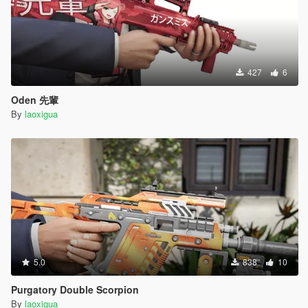
427
6
Oden 先輩
By
laoxigua
5.0
838
10
Purgatory Double Scorpion
By
laoxigua