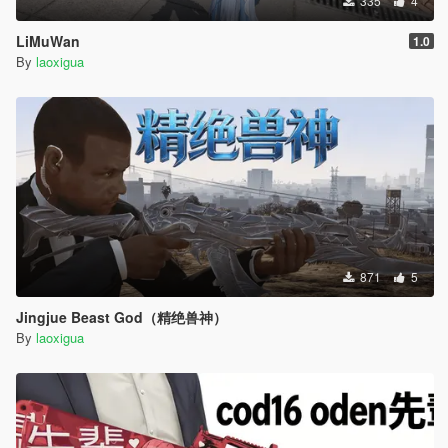
335
4
LiMuWan
1.0
By
laoxigua
871
5
Jingjue Beast God（精绝兽神）
By
laoxigua