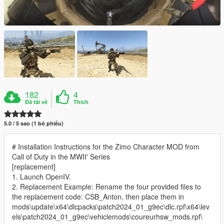
182
4
Đã tải về
Thích
5.0 / 5 sao (1 bỏ phiếu)
# Installation Instructions for the Zimo Character MOD from
Call of Duty in the MWII' Series
[replacement]
1. Launch OpenIV.
2. Replacement Example: Rename the four provided files to
the replacement code: CSB_Anton, then place them in
mods\update\x64\dlcpacks\patch2024_01_g9ec\dlc.rpf\x64\lev
els\patch2024_01_g9ec\vehiclemods\coureurhsw_mods.rpf\