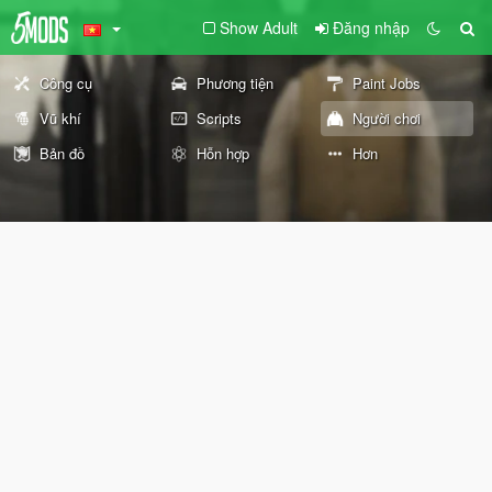
Show Adult
Đăng nhập
Công cụ
Phương tiện
Paint Jobs
Vũ khí
Scripts
Người chơi
Bản đồ
Hỗn hợp
Hơn