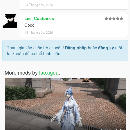
04 Tháng sáu, 2026
Lee_Costumes
Good
11 Tháng sáu, 2026
Tham gia vào cuộc trò chuyện!
Đăng nhập
hoặc
đăng ký
một
tài khoản để có thể bình luận.
More mods by
laoxigua
: