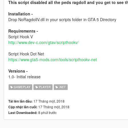
This script disabled all the peds ragdoll and you get to see
Installation -
Drop NoRagdollV.dll in your scripts folder in GTA 5 Directory
Requirements -
Script Hook V
http://www.dev-c.com/gtav/scripthookv/
Script Hook Dot Net
https://www.gta5-mods.com/tools/scripthookv-net
Versions -
1.0- Initial release
GAMEPLAY
PLAYER
.NET
17 Tháng một, 2018
Tải lên lần đầu:
17 Tháng một, 2018
Cập nhật lần cuối:
8 phút trước
Last Downloaded: