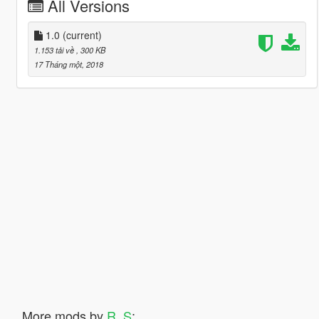
All Versions
1.0
(current)
1.153 tải về
, 300 KB
17 Tháng một, 2018
More mods by
R_S
: