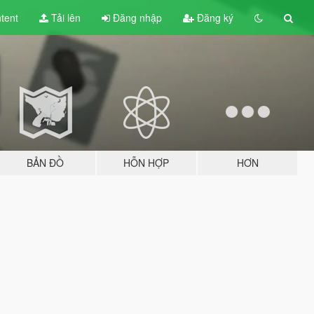
tent
Tải lên
Đăng nhập
Đăng ký
BẢN ĐỒ
HỖN HỢP
HƠN