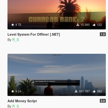
4.75
15.360
122
Level System For Offline! [.NET]
1.5
By
R_S
4.24
301.787
362
Add Money Script
3.0
By
R_S