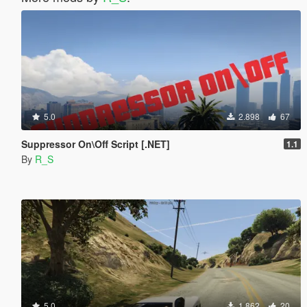
5.0
2.898
67
Suppressor On\Off Script [.NET]
1.1
By
R_S
5.0
1.862
20