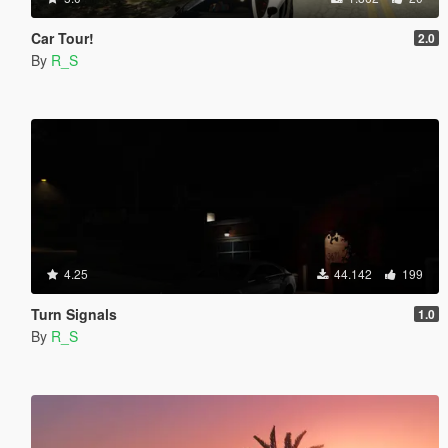
Car Tour!
2.0
By
R_S
4.25
44.142
199
Turn Signals
1.0
By
R_S