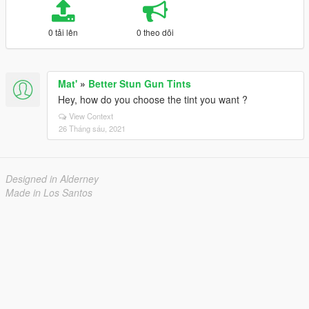
0 tải lên
0 theo dõi
Mat'
»
Better Stun Gun Tints
Hey, how do you choose the tint you want ?
View Context
26 Tháng sáu, 2021
Designed in Alderney
Made in Los Santos