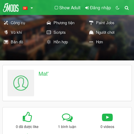
Show Adult
Đăng nhập
Công cụ
Phương tiện
Paint Jobs
Vũ khí
Scripts
Người chơi
Bản đồ
Hỗn hợp
Hơn
Mat'
0 đã được like
1 bình luận
0 videos