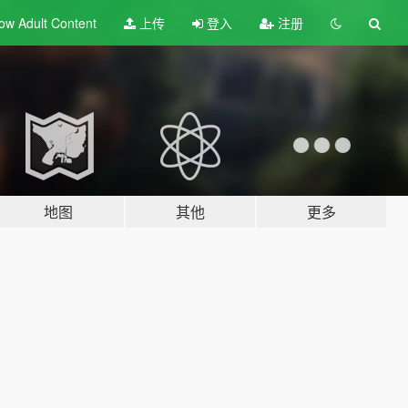
ow Adult
Content
上传
登入
注册
地图
其他
更多