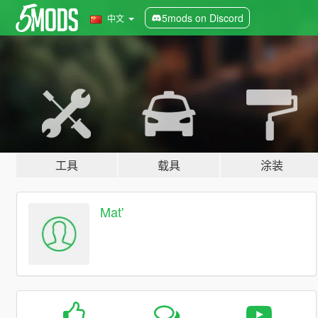
5mods on Discord
中文
工具
载具
涂装
Mat'