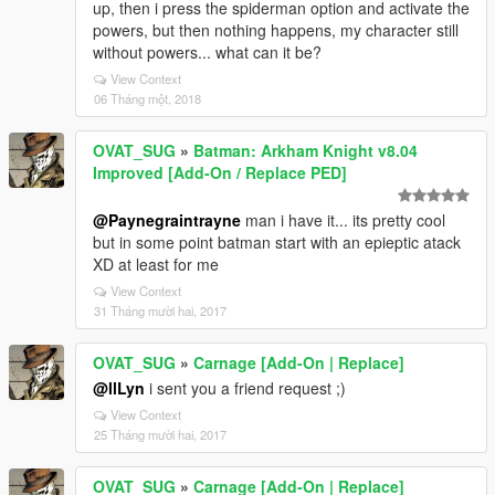
up, then i press the spiderman option and activate the
powers, but then nothing happens, my character still
without powers... what can it be?
View Context
06 Tháng một, 2018
OVAT_SUG
»
Batman: Arkham Knight v8.04
Improved [Add-On / Replace PED]
@Paynegraintrayne
man i have it... its pretty cool
but in some point batman start with an epieptic atack
XD at least for me
View Context
31 Tháng mười hai, 2017
OVAT_SUG
»
Carnage [Add-On | Replace]
@llLyn
i sent you a friend request ;)
View Context
25 Tháng mười hai, 2017
OVAT_SUG
»
Carnage [Add-On | Replace]