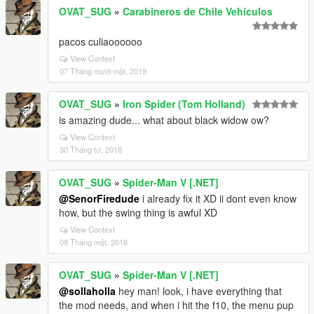
OVAT_SUG
»
Carabineros de Chile Vehículos
pacos culiaoooooo
View Context
07 Tháng mười một, 2019
OVAT_SUG
»
Iron Spider (Tom Holland)
is amazing dude... what about black widow ow?
View Context
30 Tháng tư, 2018
OVAT_SUG
»
Spider-Man V [.NET]
@SenorFiredude
i already fix it XD ii dont even know
how, but the swing thing is awful XD
View Context
09 Tháng một, 2018
OVAT_SUG
»
Spider-Man V [.NET]
@sollaholla
hey man! look, i have everything that
the mod needs, and when i hit the f10, the menu pup