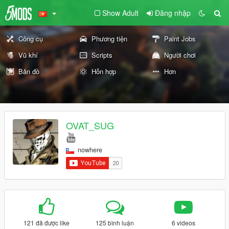
Show Adult
Đăng nhập
Công cụ
Phương tiện
Paint Jobs
Vũ khí
Scripts
Người chơi
Bản đồ
Hỗn hợp
Hơn
OVAT_SUG
nowhere
121 đã được like
125 bình luận
6 videos