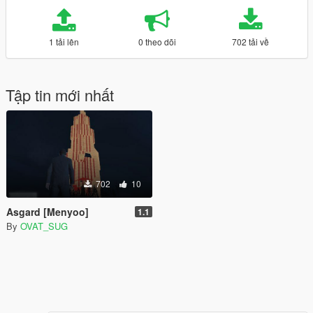
1 tải lên
0 theo dõi
702 tải về
Tập tin mới nhất
702
10
Asgard [Menyoo]
1.1
By
OVAT_SUG