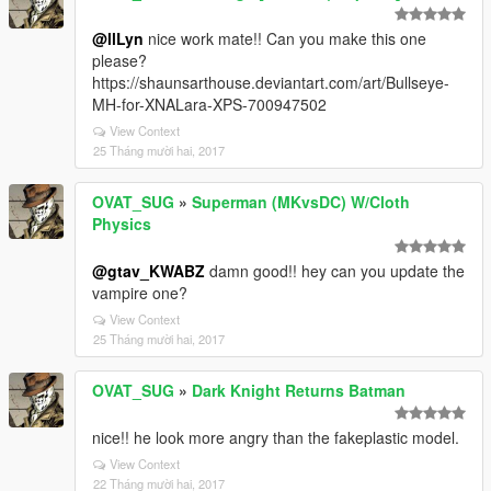
@llLyn
nice work mate!! Can you make this one
please?
https://shaunsarthouse.deviantart.com/art/Bullseye-
MH-for-XNALara-XPS-700947502
View Context
25 Tháng mười hai, 2017
OVAT_SUG
»
Superman (MKvsDC) W/Cloth
Physics
@gtav_KWABZ
damn good!! hey can you update the
vampire one?
View Context
25 Tháng mười hai, 2017
OVAT_SUG
»
Dark Knight Returns Batman
nice!! he look more angry than the fakeplastic model.
View Context
22 Tháng mười hai, 2017