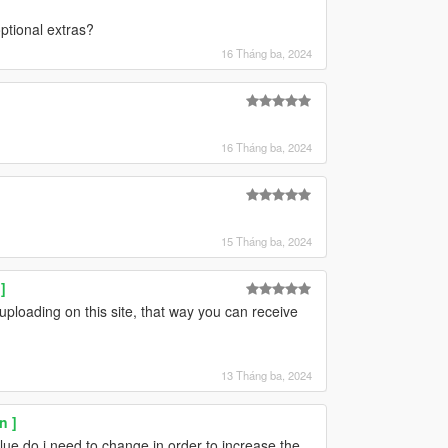
optional extras?
16 Tháng ba, 2024
16 Tháng ba, 2024
15 Tháng ba, 2024
]
uploading on this site, that way you can receive
13 Tháng ba, 2024
n ]
alue do i need to change in order to increase the