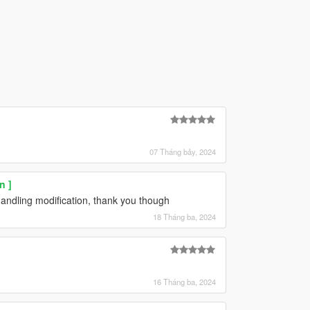
07 Tháng bảy, 2024
n ]
 handling modification, thank you though
18 Tháng ba, 2024
16 Tháng ba, 2024