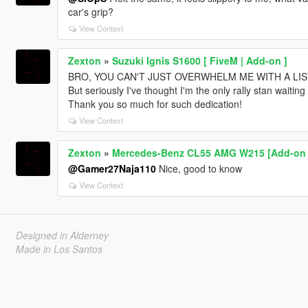
car's grip?
View Context
Zexton
»
Suzuki Ignis S1600 [ FiveM | Add-on ]
BRO, YOU CAN'T JUST OVERWHELM ME WITH A LIST
But seriously I've thought I'm the only rally stan waitin
Thank you so much for such dedication!
View Context
Zexton
»
Mercedes-Benz CL55 AMG W215 [Add-on 
@Gamer27Naja110
Nice, good to know
View Context
Designed in Alderney
Made in Los Santos