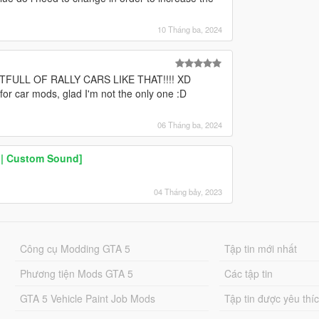
10 Tháng ba, 2024
FULL OF RALLY CARS LIKE THAT!!!! XD
g for car mods, glad I'm not the only one :D
06 Tháng ba, 2024
| Custom Sound]
04 Tháng bảy, 2023
Công cụ Modding GTA 5
Tập tin mới nhất
Phương tiện Mods GTA 5
Các tập tin
GTA 5 Vehicle Paint Job Mods
Tập tin được yêu thí