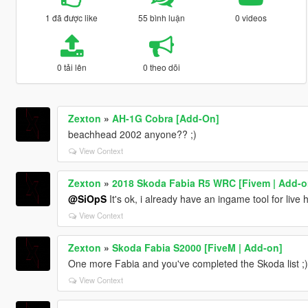
1 đã được like
55 bình luận
0 videos
0 tải lên
0 theo dõi
Zexton
»
AH-1G Cobra [Add-On]
beachhead 2002 anyone?? ;)
View Context
Zexton
»
2018 Skoda Fabia R5 WRC [Fivem | Add-o
@SiOpS
It's ok, i already have an ingame tool for live
View Context
Zexton
»
Skoda Fabia S2000 [FiveM | Add-on]
One more Fabia and you've completed the Skoda list ;)
View Context