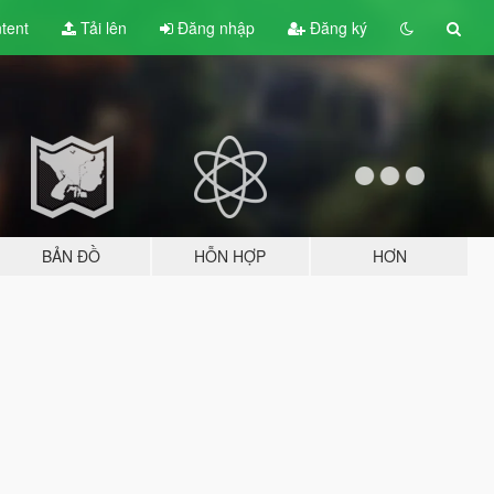
tent
Tải lên
Đăng nhập
Đăng ký
BẢN ĐỒ
HỖN HỢP
HƠN