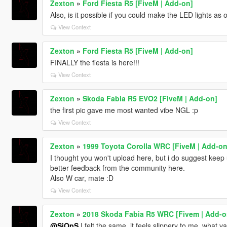
Zexton
»
Ford Fiesta R5 [FiveM | Add-on]
Also, is it possible if you could make the LED lights as 
View Context
Zexton
»
Ford Fiesta R5 [FiveM | Add-on]
FINALLY the fiesta is here!!!
View Context
Zexton
»
Skoda Fabia R5 EVO2 [FiveM | Add-on]
the first pic gave me most wanted vibe NGL :p
View Context
Zexton
»
1999 Toyota Corolla WRC [FiveM | Add-on
I thought you won't upload here, but i do suggest keep 
better feedback from the community here.
Also W car, mate :D
View Context
Zexton
»
2018 Skoda Fabia R5 WRC [Fivem | Add-o
@SiOpS
I felt the same, it feels slippery to me, what v