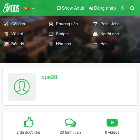
Show Adult
Đăng nhập
Công cụ
Phương tiện
Paint Jobs
Vũ khí
Scripts
Người chơi
Bản đồ
Hỗn hợp
Hơn
type28
2 đã được like
23 bình luận
0 videos