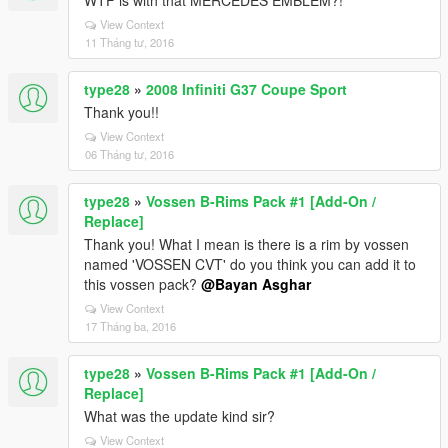
WTF is with that MERCEDES EMBLEM?!
View Context
11 Tháng tư, 2016
type28
»
2008 Infiniti G37 Coupe Sport
Thank you!!
View Context
06 Tháng tư, 2016
type28
»
Vossen B-Rims Pack #1 [Add-On /
Replace]
Thank you! What I mean is there is a rim by vossen
named 'VOSSEN CVT' do you think you can add it to
this vossen pack?
@Bayan Asghar
View Context
17 Tháng ba, 2016
type28
»
Vossen B-Rims Pack #1 [Add-On /
Replace]
What was the update kind sir?
View Context