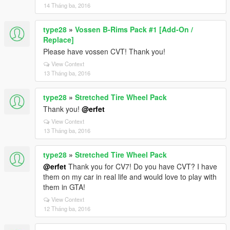
14 Tháng ba, 2016
type28
»
Vossen B-Rims Pack #1 [Add-On /
Replace]
Please have vossen CVT! Thank you!
View Context
13 Tháng ba, 2016
type28
»
Stretched Tire Wheel Pack
Thank you!
@erfet
View Context
13 Tháng ba, 2016
type28
»
Stretched Tire Wheel Pack
@erfet
Thank you for CV7! Do you have CVT? I have
them on my car in real life and would love to play with
them in GTA!
View Context
12 Tháng ba, 2016