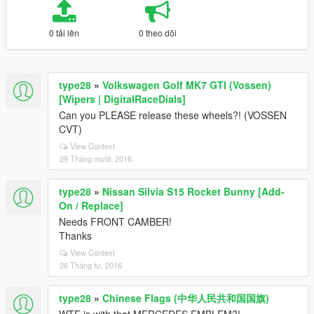
0 tải lên
0 theo dõi
type28
»
Volkswagen Golf MK7 GTI (Vossen)
[Wipers | DigitalRaceDials]
Can you PLEASE release these wheels?! (VOSSEN
CVT)
View Context
29 Tháng mười, 2016
type28
»
Nissan Silvia S15 Rocket Bunny [Add-
On / Replace]
Needs FRONT CAMBER!
Thanks
View Context
26 Tháng tư, 2016
type28
»
Chinese Flags (中华人民共和国国旗)