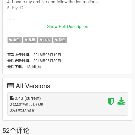
4. Locate my archive and follow the instructions
5. Fly :D
Use :
K - Enter in the drone
Show Full Description
J - Get out of the drone
Tab - Change vision
角色
武器
LUA
特色
W or Z - Go forward (you can put an option to switch qwerty to
azerty keyboard)
2016年06月19日
首次上传时间：
Q or A - Decrease speed
2016年06月20日
最后更新时间：
E - Increase speed
13小时前
最后下载：
Shift - Go up
Ctrl - Go down
Space - Fire
All Versions
Changelog:
0.43:
0.43
(current)
-Add other way to install
2,322次下载
, 16.4 MB
0.42:
2016年06月19日
-Initial Release
Know Bug :
52个评论
Sometime you can die even if you are in the drone, I'm work on