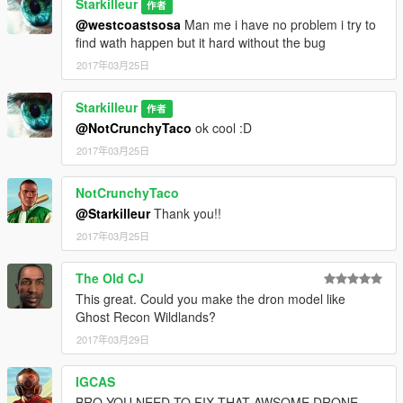
Starkilleur
作者
@westcoastsosa
Man me i have no problem i try to
find wath happen but it hard without the bug
2017年03月25日
Starkilleur
作者
@NotCrunchyTaco
ok cool :D
2017年03月25日
NotCrunchyTaco
@Starkilleur
Thank you!!
2017年03月25日
The Old CJ
This great. Could you make the dron model like
Ghost Recon Wildlands?
2017年03月29日
IGCAS
BRO YOU NEED TO FIX THAT AWSOME DRONE