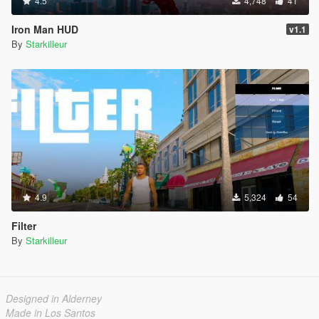
4.5
4,748
41
Iron Man HUD
v1.1
By
Starkilleur
4.9
5,324
54
Filter
By
Starkilleur
Designed in Alderney
Made in Los Santos