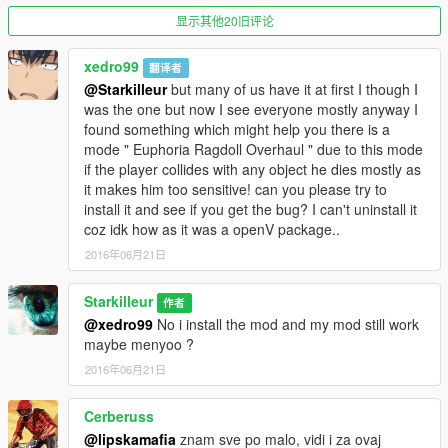
this ;)
显示其他20旧评论
xedro99
翻译者
@Starkilleur
but many of us have it at first I though I
was the one but now I see everyone mostly anyway I
found something which might help you there is a
mode " Euphoria Ragdoll Overhaul " due to this mode
if the player collides with any object he dies mostly as
it makes him too sensitive! can you please try to
install it and see if you get the bug? I can't uninstall it
coz idk how as it was a openV package..
2016年06月21日
Starkilleur
作者
@xedro99
No i install the mod and my mod still work
maybe menyoo ?
2016年06月21日
Cerberuss
@lipskamafia
znam sve po malo, vidi i za ovaj