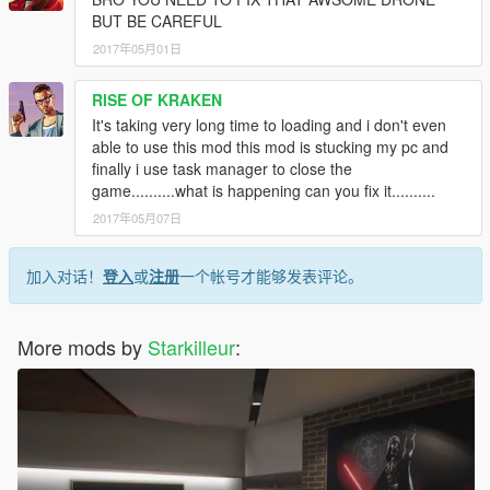
BUT BE CAREFUL
2017年05月01日
RISE OF KRAKEN
It's taking very long time to loading and i don't even
able to use this mod this mod is stucking my pc and
finally i use task manager to close the
game..........what is happening can you fix it..........
2017年05月07日
加入对话！
登入
或
注册
一个帐号才能够发表评论。
More mods by
Starkilleur
: