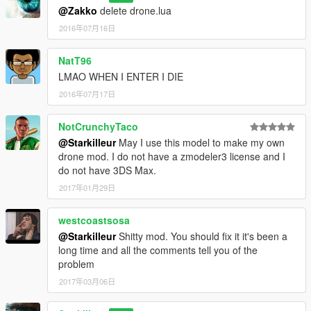
@Zakko
delete drone.lua
2016年07月16日
NatT96
LMAO WHEN I ENTER I DIE
2016年07月17日
NotCrunchyTaco
@Starkilleur
May I use this model to make my own
drone mod. I do not have a zmodeler3 license and I
do not have 3DS Max.
2017年01月29日
westcoastsosa
@Starkilleur
Shitty mod. You should fix it it's been a
long time and all the comments tell you of the
problem
2017年03月06日