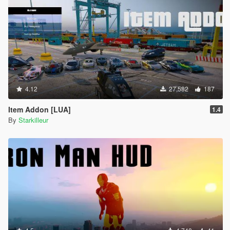
4.12
27,582
187
Item Addon [LUA]
1.4
By
Starkilleur