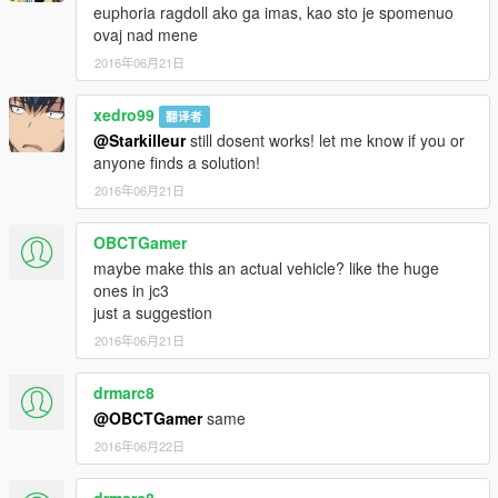
euphoria ragdoll ako ga imas, kao sto je spomenuo
ovaj nad mene
2016年06月21日
xedro99
翻译者
@Starkilleur
still dosent works! let me know if you or
anyone finds a solution!
2016年06月21日
OBCTGamer
maybe make this an actual vehicle? like the huge
ones in jc3
just a suggestion
2016年06月21日
drmarc8
@OBCTGamer
same
2016年06月22日
drmarc8