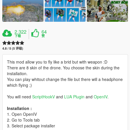
2,322
64
下载
赞
4.8 / 5 (5 评级)
This mod allow you to fly like a brid but with weapon :D
There are 8 skin of the drone. You choose the skin during the
installation.
You can play whitout change the file but there will a headphone
which flying ;)
You will need
ScriptHookV
and
LUA Plugin
and
OpenIV
.
Installation :
1. Open OpenIV
2. Go to Tools tab
3. Select package installer