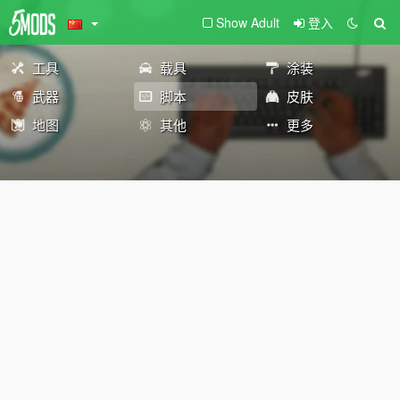
Show Adult
登入
工具
载具
涂装
武器
脚本
皮肤
地图
其他
更多