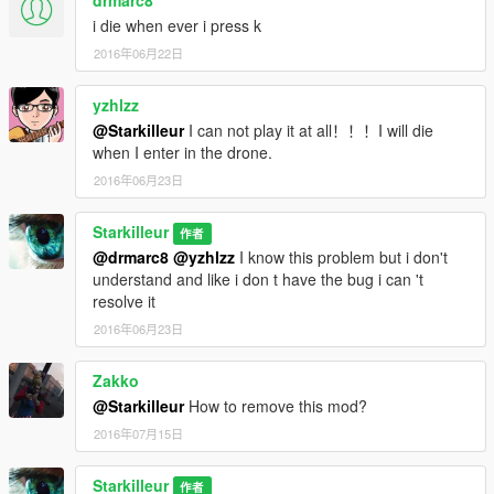
i die when ever i press k
2016年06月22日
yzhlzz
@Starkilleur
I can not play it at all！！！I will die
when I enter in the drone.
2016年06月23日
Starkilleur
作者
@drmarc8
@yzhlzz
I know this problem but i don't
understand and like i don t have the bug i can 't
resolve it
2016年06月23日
Zakko
@Starkilleur
How to remove this mod?
2016年07月15日
Starkilleur
作者