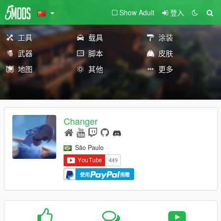
Show Adult
登入
工具
载具
涂装
武器
脚本
皮肤
地图
其他
更多
Changer
São Paulo
使用
捐赠