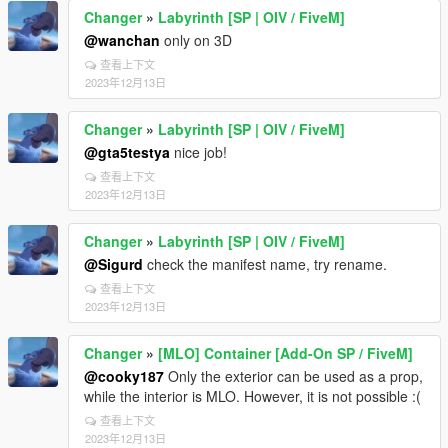
Changer
»
Labyrinth [SP | OIV / FiveM]
@wanchan
only on 3D
查看上下文
2023年12月13日
Changer
»
Labyrinth [SP | OIV / FiveM]
@gta5testya
nice job!
查看上下文
2023年12月13日
Changer
»
Labyrinth [SP | OIV / FiveM]
@Sigurd
check the manifest name, try rename.
查看上下文
2023年12月13日
Changer
»
[MLO] Container [Add-On SP / FiveM]
@cooky187
Only the exterior can be used as a prop,
while the interior is MLO. However, it is not possible :(
查看上下文
2023年12月13日