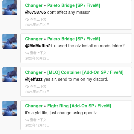
Changer
»
Paleto Bridge [SP / FiveM]
@6758765
dont affect any mission
查看上下文
2026年03月22日
Changer
»
Paleto Bridge [SP / FiveM]
@McMuffin21
u used the oiv install on mods folder?
查看上下文
2026年03月22日
Changer
»
[MLO] Container [Add-On SP / FiveM]
@jeffuzz
yes sir, send to me on my discord.
查看上下文
2024年03月14日
Changer
»
Fight Ring [Add-On SP / FiveM]
it's a ytd file, just change using openiv
查看上下文
2023年12月13日