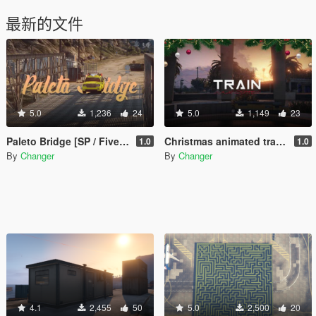
最新的文件
5.0
1,236
24
5.0
1,149
23
Paleto Bridge [SP / FiveM]
Christmas animated train and LED lightning [Add-On SP / FiveM]
1.0
1.0
By
Changer
By
Changer
4.1
2,455
50
5.0
2,500
20