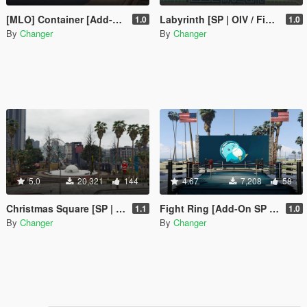
[MLO] Container [Add-On SP / FiveM]
Labyrinth [SP | OIV / FiveM]
1.0
1.0
By
Changer
By
Changer
5.0
20,321
144
4.67
7,208
58
Christmas Square [SP | OIV / FiveM]
Fight Ring [Add-On SP / FiveM]
1.1
1.0
By
Changer
By
Changer