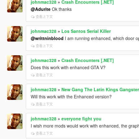
johnmac328
»
Crash Encounters [.NET]
@Adurite
Ok thanks
查看上下文
johnmac328
»
Los Santos Serial Killer
@writtninblood
I am running enhanced, which door 
查看上下文
johnmac328
»
Crash Encounters [.NET]
Does this work with enhanced GTA V?
查看上下文
johnmac328
»
New Gang The Latin Kings Gangster
Will this work with the Enhanced version?
查看上下文
johnmac328
»
everyone fight you
I wish more mods would work with enhanced, the graph
查看上下文