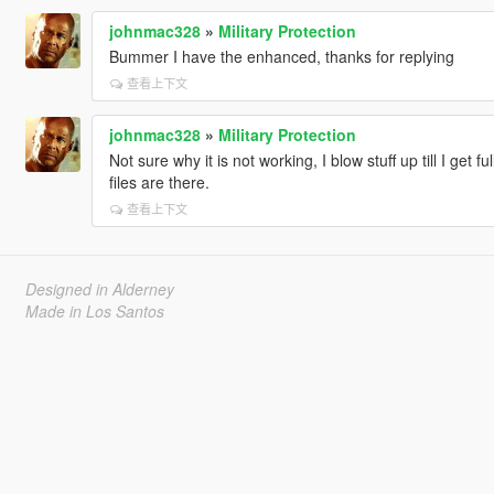
johnmac328
»
Military Protection
Bummer I have the enhanced, thanks for replying
查看上下文
johnmac328
»
Military Protection
Not sure why it is not working, I blow stuff up till I get f
files are there.
查看上下文
Designed in Alderney
Made in Los Santos