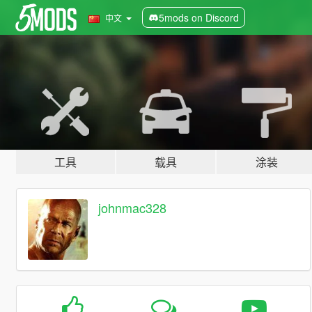
5mods on Discord
中文
工具
载具
涂装
johnmac328