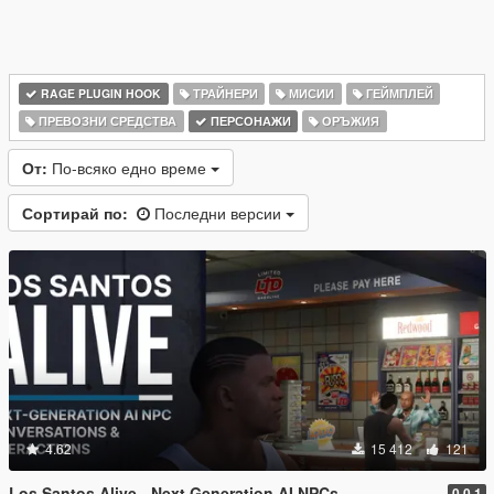
RAGE PLUGIN HOOK
ТРАЙНЕРИ
МИСИИ
ГЕЙМПЛЕЙ
ПРЕВОЗНИ СРЕДСТВА
ПЕРСОНАЖИ
ОРЪЖИЯ
От:
По-всяко едно време
Сортирай по:
Последни версии
4.62
15 412
121
Los Santos Alive - Next Generation AI NPCs
0.0.1