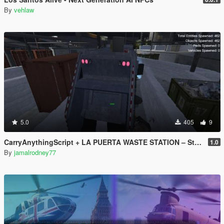
By
vehlaw
5.0
405
9
CarryAnythingScript + LA PUERTA WASTE STATION – Street Garbage Pickup
1.0
By
jamalrodney77