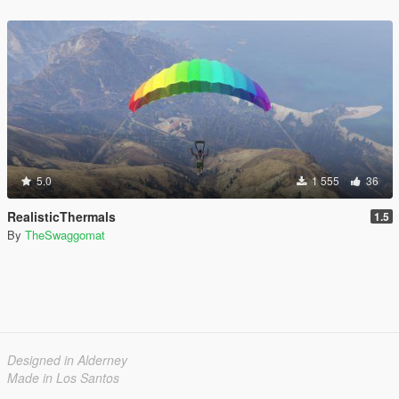
5.0
1 555
36
RealisticThermals
1.5
By
TheSwaggomat
Designed in Alderney
Made in Los Santos