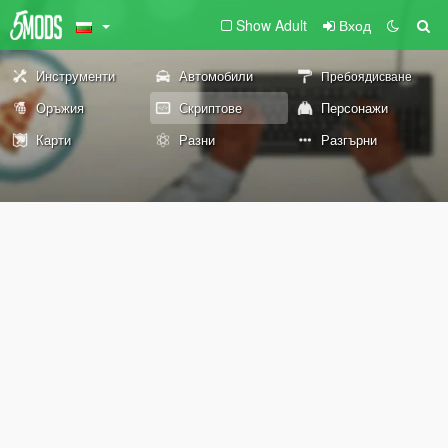
Show Adult
Вход
Инструменти
Автомобили
Пребоядисване
Оръжия
Скриптове
Персонажи
Карти
Разни
Разгърни