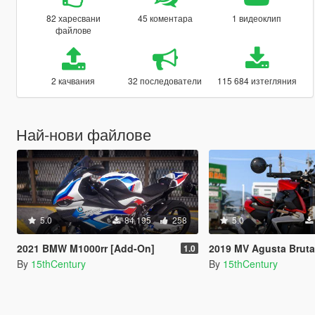
82 харесвани
45 коментара
1 видеоклип
файлове
2 качвания
32 последователи
115 684 изтегляния
Най-нови файлове
5.0
84 195
258
5.0
2021 BMW M1000rr [Add-On]
2019 MV Agusta Brutale 1000 Serie 
1.0
By
15thCentury
By
15thCentury