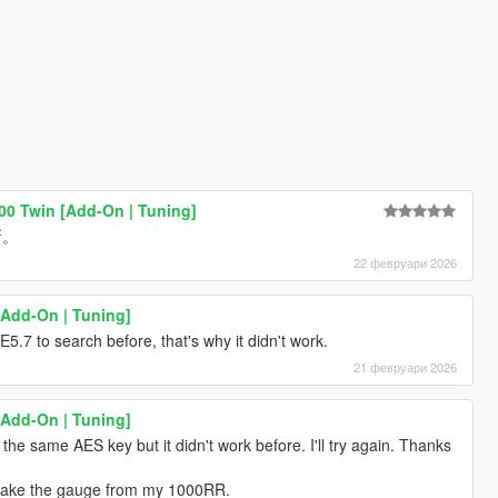
 700 Twin [Add-On | Tuning]
斯。
22 февруари 2026
Add-On | Tuning]
E5.7 to search before, that's why it didn't work.
21 февруари 2026
Add-On | Tuning]
he same AES key but it didn't work before. I'll try again. Thanks
n take the gauge from my 1000RR.