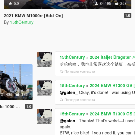
5.0
84 195
258
2021 BMW M1000rr [Add-On]
1.0
By
15thCentury
15thCentury
»
2024 Italjet Dragster
哈哈哈哈，我也非常喜欢这个踏板，奈
Погледни контекста
15thCentury
»
2024 BMW R1300 GS [
@galen_
Okay, it's done! I was using U
31 489
176
Погледни контекста
Oro [Add-On]
1.0
15thCentury
»
2024 BMW R1300 GS [
@galen_
Thanks! That's weird—I used t
again.
BTW, nice bike! If you need it, you ca