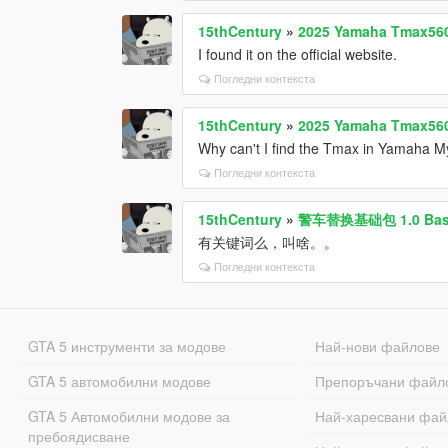
15thCentury
»
2025 Yamaha Tmax560
I found it on the official website.
Погледни контекста
15thCentury
»
2025 Yamaha Tmax560
Why can't I find the Tmax in Yamaha M
Погледни контекста
15thCentury
»
警车替换基础包 1.0 Base pa
有关键词么，叫啥。。
Погледни контекста
GTA 5 инструменти за модове
Най-нови файлове
GTA 5 автомобилни модове
Препоръчани файл
GTA 5 Автомобилни модове за
Най-харесвани фай
пребоядисване