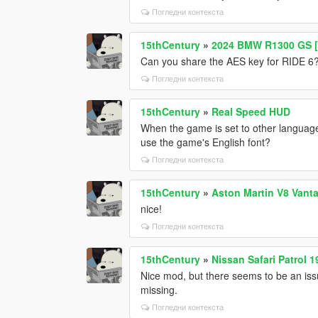
Погледни контекста
15thCentury
»
2024 BMW R1300 GS [
Can you share the AES key for RIDE 6? 
Погледни контекста
15thCentury
»
Real Speed HUD
When the game is set to other language
use the game's English font?
Погледни контекста
15thCentury
»
Aston Martin V8 Vant
nice!
Погледни контекста
15thCentury
»
Nissan Safari Patrol 1
Nice mod, but there seems to be an iss
missing.
Погледни контекста