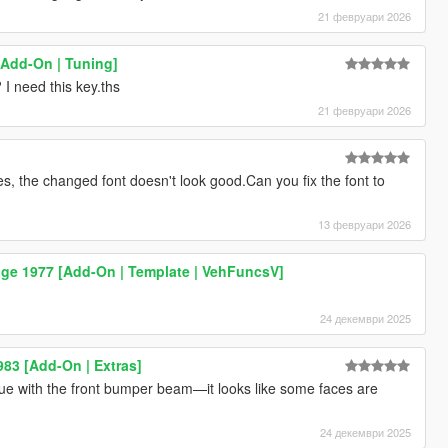
21 февруари 2026
Add-On | Tuning]
I need this key.ths
21 февруари 2026
s, the changed font doesn't look good.Can you fix the font to
13 февруари 2026
age 1977 [Add-On | Template | VehFuncsV]
24 декември 2025
983 [Add-On | Extras]
ue with the front bumper beam—it looks like some faces are
24 декември 2025