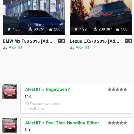
4.56
63 751
260
4.92
208 387
568
BMW M3 F80 2015 [Add-On / Replace]
Lexus LX570 2016 [Add-On / Replace]
1.0
1.3
By
AlexHIT
By
AlexHIT
AlexHIT
»
RageOpenV
thx
Погледни контекста
27 май 2026
AlexHIT
»
Real Time Handling Editor
thx