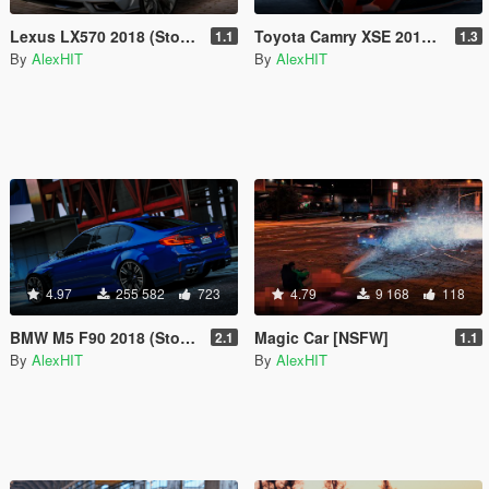
Lexus LX570 2018 (Stock & WALD) [Add-On / Replace]
Toyota Camry XSE 2018 [Add-On / Replace]
1.1
1.3
By
AlexHIT
By
AlexHIT
4.97
255 582
723
4.79
9 168
118
BMW M5 F90 2018 (Stock & LibertyWalk) [Add-On]
Magic Car [NSFW]
2.1
1.1
By
AlexHIT
By
AlexHIT