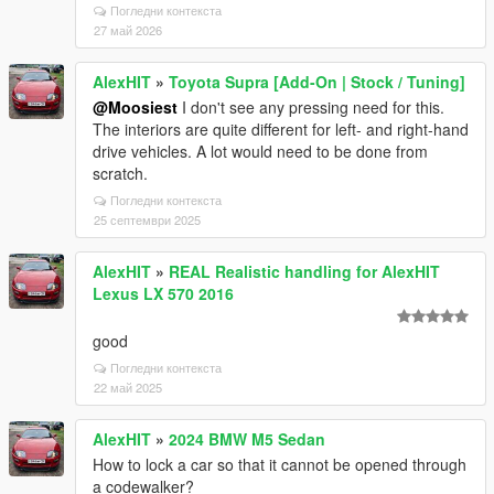
Погледни контекста
27 май 2026
AlexHIT
»
Toyota Supra [Add-On | Stock / Tuning]
@Moosiest
I don't see any pressing need for this.
The interiors are quite different for left- and right-hand
drive vehicles. A lot would need to be done from
scratch.
Погледни контекста
25 септември 2025
AlexHIT
»
REAL Realistic handling for AlexHIT
Lexus LX 570 2016
good
Погледни контекста
22 май 2025
AlexHIT
»
2024 BMW M5 Sedan
How to lock a car so that it cannot be opened through
a codewalker?