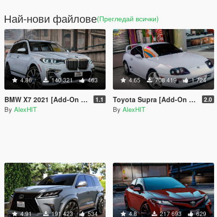
Най-нови файлове
(Прегледай всички)
4.86
140 321
463
4.65
708 419
1 724
BMW X7 2021 [Add-On | Tuning]
Toyota Supra [Add-On | Stock / Tuning]
1.1
2.0
By
AlexHIT
By
AlexHIT
4.91
191 423
534
4.8
217 693
629