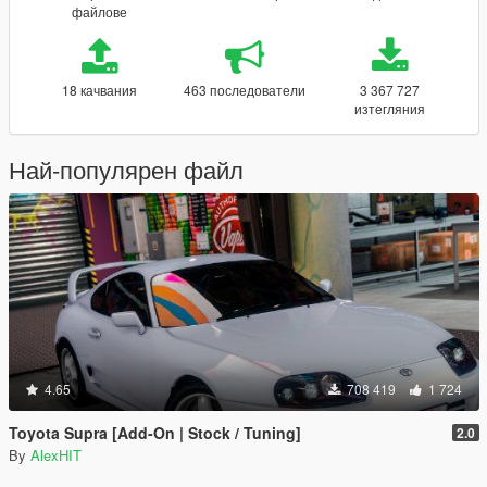
файлове
18 качвания
463 последователи
3 367 727
изтегляния
Най-популярен файл
4.65
708 419
1 724
Toyota Supra [Add-On | Stock / Tuning]
2.0
By
AlexHIT