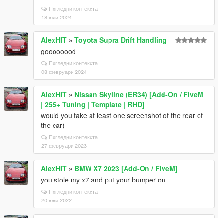
Погледни контекста
18 юли 2024
AlexHIT
»
Toyota Supra Drift Handling
goooooood
Погледни контекста
08 февруари 2024
AlexHIT
»
Nissan Skyline (ER34) [Add-On / FiveM
| 255+ Tuning | Template | RHD]
would you take at least one screenshot of the rear of
the car)
Погледни контекста
27 февруари 2023
AlexHIT
»
BMW X7 2023 [Add-On / FiveM]
you stole my x7 and put your bumper on.
Погледни контекста
20 юни 2022