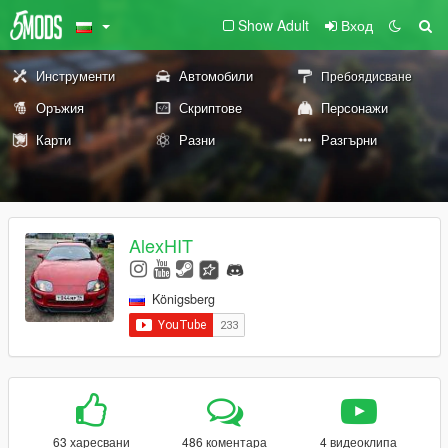
Show Adult
Вход
Инструменти
Автомобили
Пребоядисване
Оръжия
Скриптове
Персонажи
Карти
Разни
Разгърни
AlexHIT
Königsberg
63 харесвани
486 коментара
4 видеоклипа