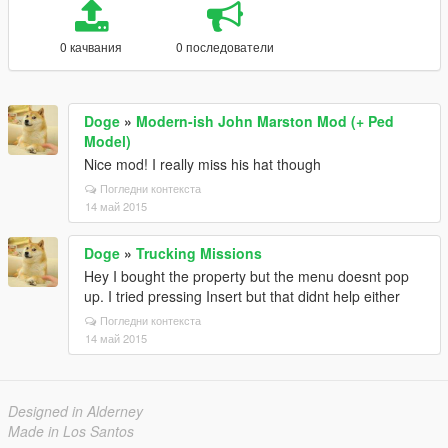
0 качвания
0 последователи
Doge
»
Modern-ish John Marston Mod (+ Ped
Model)
Nice mod! I really miss his hat though
Погледни контекста
14 май 2015
Doge
»
Trucking Missions
Hey I bought the property but the menu doesnt pop
up. I tried pressing Insert but that didnt help either
Погледни контекста
14 май 2015
Designed in Alderney
Made in Los Santos