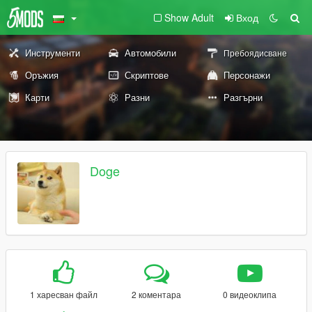
Show Adult
Вход
Инструменти
Автомобили
Пребоядисване
Оръжия
Скриптове
Персонажи
Карти
Разни
Разгърни
Doge
1 харесван файл
2 коментара
0 видеоклипа