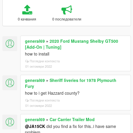
0 качвания
0 последователи
general69
»
2020 Ford Mustang Shelby GT500
[Add-On | Tuning]
how to install
Погледни контекста
01 октомври 2022
general69
»
Sheriff liveries for 1978 Plymouth
Fury
how to i get Hazzard county?
Погледни контекста
01 октомври 2022
general69
»
Car Carrier Trailer Mod
@JA15CK
did you find a fix for this..i have same
problem