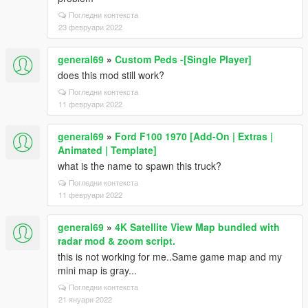
Погледни контекста
23 февруари 2022
general69
»
Custom Peds -[Single Player]
does this mod still work?
Погледни контекста
11 февруари 2022
general69
»
Ford F100 1970 [Add-On | Extras |
Animated | Template]
what is the name to spawn this truck?
Погледни контекста
11 февруари 2022
general69
»
4K Satellite View Map bundled with
radar mod & zoom script.
this is not working for me..Same game map and my
mini map is gray...
Погледни контекста
21 януари 2022