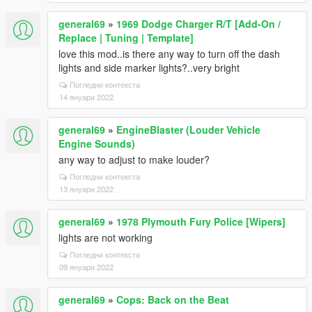
general69
»
1969 Dodge Charger R/T [Add-On /
Replace | Tuning | Template]
love this mod..is there any way to turn off the dash
lights and side marker lights?..very bright
Погледни контекста
14 януари 2022
general69
»
EngineBlaster (Louder Vehicle
Engine Sounds)
any way to adjust to make louder?
Погледни контекста
13 януари 2022
general69
»
1978 Plymouth Fury Police [Wipers]
lights are not working
Погледни контекста
09 януари 2022
general69
»
Cops: Back on the Beat