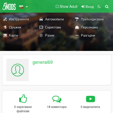
Show Adult
Вход
Инструменти
Автомобили
Пребоядисване
Оръжия
Скриптове
Персонажи
Карти
Разни
Разгърни
general69
0 харесвани
18 коментара
0 видеоклипа
файлове