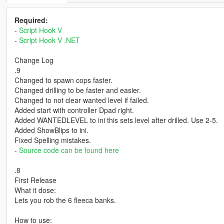
Required:
-
Script Hook V
-
Script Hook V .NET
Change Log
.9
Changed to spawn cops faster.
Changed drilling to be faster and easier.
Changed to not clear wanted level if failed.
Added start with controller Dpad right.
Added WANTEDLEVEL to ini this sets level after drilled. Use 2-5.
Added ShowBlips to ini.
Fixed Spelling mistakes.
-
Source code can be found here
.8
First Release
What it dose:
Lets you rob the 6 fleeca banks.
How to use: