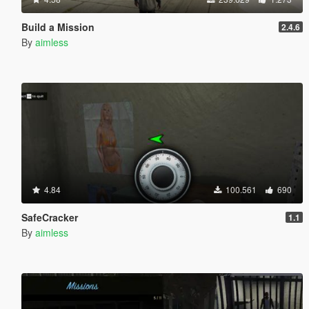
Build a Mission
2.4.6
By
aimless
4.84
100.561
690
SafeCracker
1.1
By
aimless