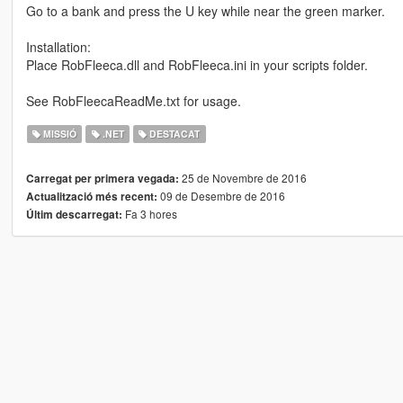
Go to a bank and press the U key while near the green marker.
Installation:
Place RobFleeca.dll and RobFleeca.ini in your scripts folder.
See RobFleecaReadMe.txt for usage.
MISSIÓ
.NET
DESTACAT
25 de Novembre de 2016
Carregat per primera vegada:
09 de Desembre de 2016
Actualització més recent:
Fa 3 hores
Últim descarregat: