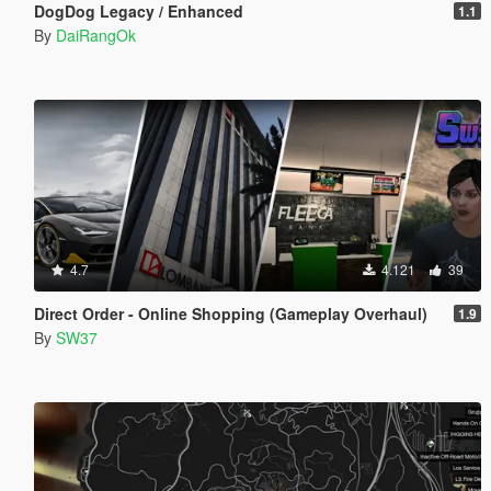
DogDog Legacy / Enhanced
1.1
By
DaiRangOk
4.7
4.121
39
Direct Order - Online Shopping (Gameplay Overhaul)
1.9
By
SW37