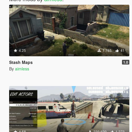
4.25
1.785
41
Stash Maps
1.0
By
aimless
4.58
239.629
1.273