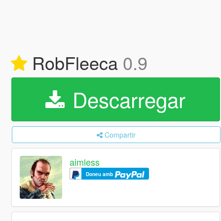
RobFleeca
0.9
Descarregar
Compartir
aimless
Doneu amb