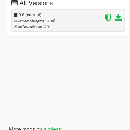
All Versions
0.9
(current)
61.328 descàrregues
, 20 KB
25 de Novembre de 2016
More mods by
aimless
: