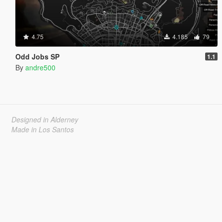
4.75
4.185
79
Odd Jobs SP
1.1
By
andre500
Designed in Alderney
Made in Los Santos