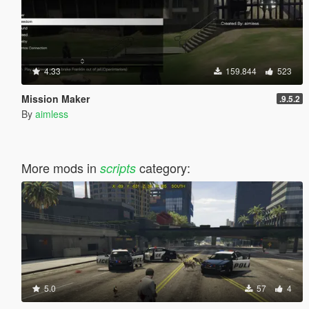
4.33
159.844
523
Mission Maker
.9.5.2
By
aimless
More mods in
category:
scripts
5.0
57
4