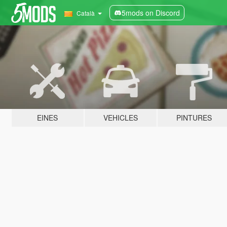
5mods on Discord
Català
EINES
VEHICLES
PINTURES