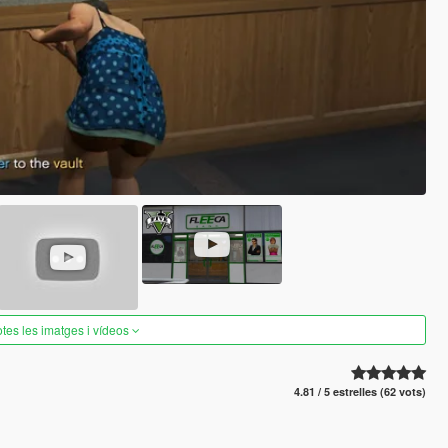
otes les imatges i vídeos
4.81 / 5 estrelles (62 vots)