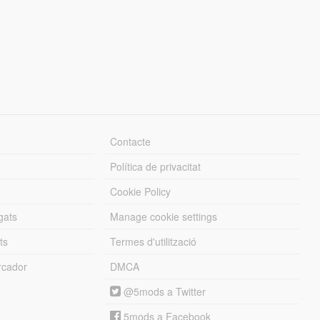
Contacte
Política de privacitat
Cookie Policy
gats
Manage cookie settings
ts
Termes d'utilització
cador
DMCA
@5mods a Twitter
5mods a Facebook