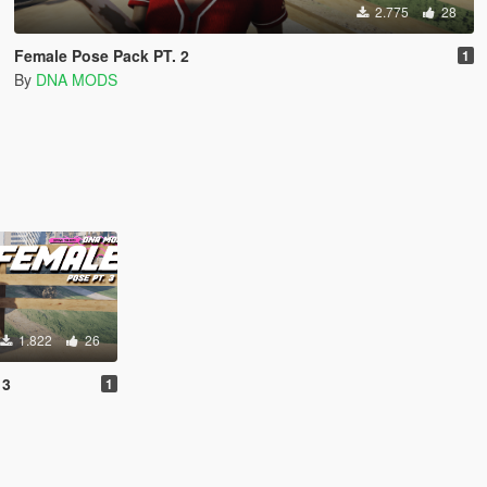
2.775
28
Female Pose Pack PT. 2
1
By
DNA MODS
1.822
26
 3
1