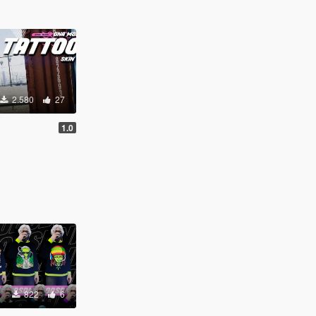
2.580
27
1.0
822
6