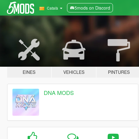
5mods on Discord
Català
EINES
VEHICLES
PINTURES
DNA MODS