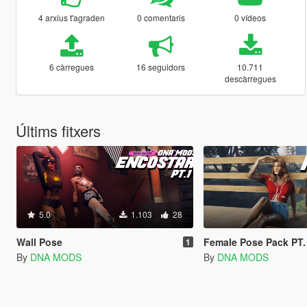
4 arxius t'agraden
0 comentaris
0 vídeos
6 càrregues
16 seguidors
10.711
descàrregues
Últims fitxers
5.0
1.103
28
Wall Pose
Female Pose Pack PT.
1
By
DNA MODS
By
DNA MODS