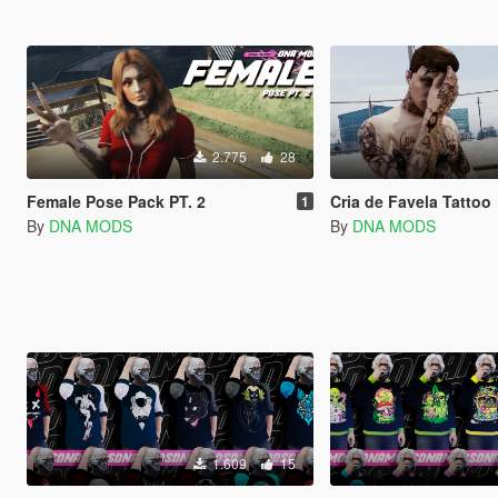
2.775
28
Female Pose Pack PT. 2
Cria de Favela Tattoo
1
By
DNA MODS
By
DNA MODS
1.609
15