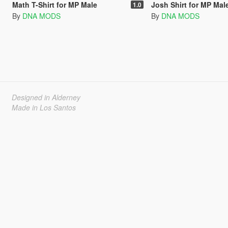
Math T-Shirt for MP Male
Josh Shirt for MP Mal
1.0
By
DNA MODS
By
DNA MODS
Designed in Alderney
Made in Los Santos