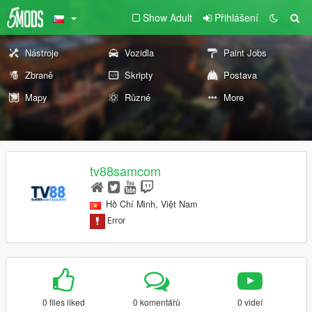
Show Adult
Přihlášení
Nástroje
Vozidla
Paint Jobs
Zbraně
Skripty
Postava
Mapy
Různé
More
tv88samcom
Hồ Chí Minh, Việt Nam
0 files liked
0 komentářů
0 videí