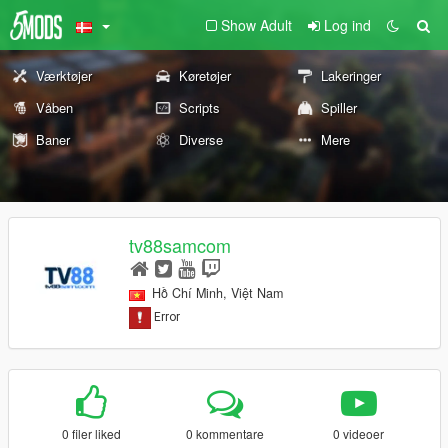
Show Adult
Log ind
Værktøjer
Køretøjer
Lakeringer
Våben
Scripts
Spiller
Baner
Diverse
Mere
tv88samcom
Hồ Chí Minh, Việt Nam
0 filer liked
0 kommentare
0 videoer