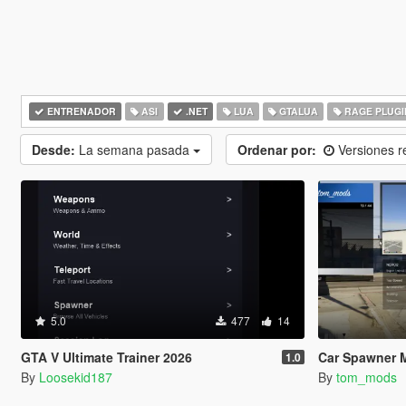
ENTRENADOR
ASI
.NET
LUA
GTALUA
RAGE PLUGI
Desde:
La semana pasada
Ordenar por:
Versiones r
5.0
477
14
GTA V Ultimate Trainer 2026
Car Spawner 
1.0
By
Loosekid187
By
tom_mods