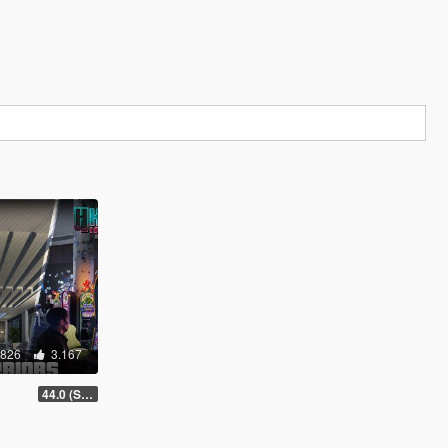
.826
3.167
44.0 (Sniper Zoom Crash Fix)