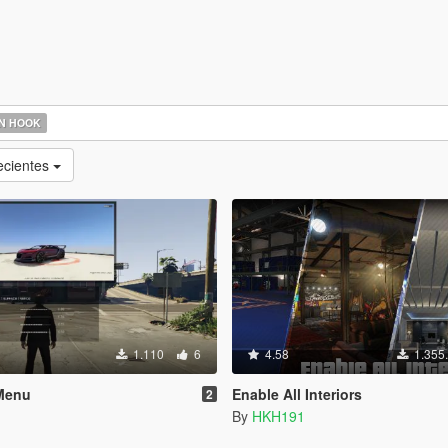
N HOOK
ecientes
1.110
6
4.58
1.355
Menu
Enable All Interiors
2
By
HKH191