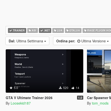
TRAINER
ASI
.NET
LUA
GTALUA
RAGE PLUGIN HO
Dal:
Ultima Settimana
Ordina per:
Ultima Versione
5.0
520
14
GTA V Ultimate Trainer 2026
Car Spawner 
1.0
By
Loosekid187
By
tom_mods