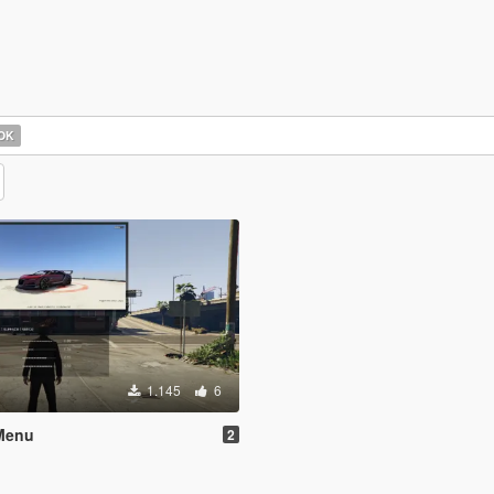
OK
1.145
6
Menu
2