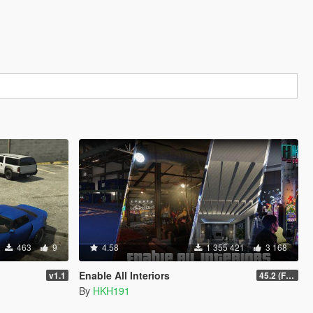
463
9
4.58
1 355 421
3 168
Enable All Interiors
v1.1
45.2 (Fix Sniper Zoom Crashing Game #2)
By
HKH191