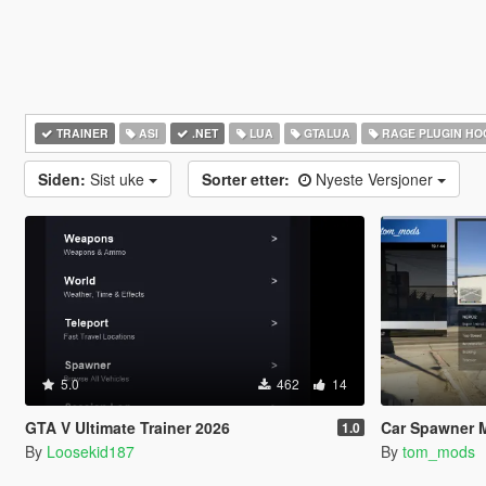
TRAINER
ASI
.NET
LUA
GTALUA
RAGE PLUGIN HO
Siden:
Sist uke
Sorter etter:
Nyeste Versjoner
5.0
462
14
GTA V Ultimate Trainer 2026
Car Spawner 
1.0
By
Loosekid187
By
tom_mods