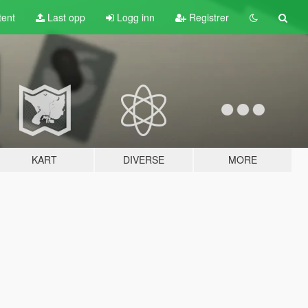
tent
Last opp
Logg inn
Registrer
KART
DIVERSE
MORE