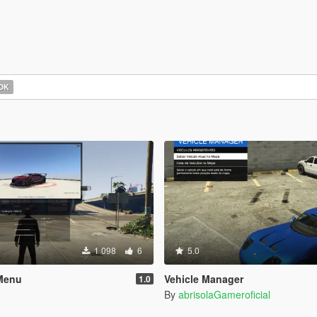
OK
1 098
6
5.0
Menu
Vehicle Manager
1.0
By
abrisolaGameroficial